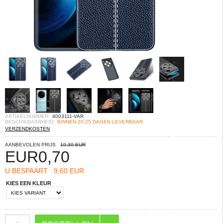
ARTIKELNUMMER:
4003111-VAR
BESCHIKBAARHEID:
BINNEN 20-25 DAGEN LEVERBAAR
VERZENDKOSTEN
AANBEVOLEN PRIJS
10,30 EUR
EUR
0,70
U BESPAART
9,60 EUR
KIES EEN KLEUR