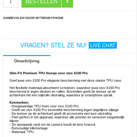
AANBEVOLEN DOOR MYTRENDYPHONE
VRAGEN? STEL ZE NU!
LIVE CHAT
Omschrijving
Slim-Fit Premium TPU Hoesje voor vivo X100 Pro
Geef jouw vivo X100 Pro elegante bescherming met deze slanke TPU case.
Het flexibele materiaal absorbeert schokken, waardoor jouw vivo X100 Pro
beschermd is tegen deuken en vallen. Bovendien geeft de textuur op de
achterkant het een stijlvolle uitstraling, waardoor je smartphone opvalt.
Kenmerken:
- Hoogwaardige TPU-hoes voor vivo X100 Pro
- Geeft uw vivo X100 Pro essentiële bescherming tegen dagelijkse slijtage
- De textuur op de achterkant geeft dit accessoire een luxe uitstraling
- Past perfect in het apparaat, waardoor alle poorten en sensoren toegankelijk
blijven
- De opstaande rand om de camera houdt de lens krasvrij
- Eenvoudige klikmontage
- Materiaal: TPU