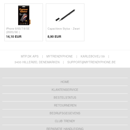
iPhone 6/6S/7/8/SE
Capacitieve Stylus - Zwart
(2020)/SE (
14,10 EUR
8,90 EUR
MTP.DK APS
|
MYTRENDYPHONE
|
KARLEBOVEJ 59
|
3400 HILLERØD, DENEMARKEN
|
SUPPORT@MYTRENDYPHONE.BE
HOME
KLANTENSERVICE
BESTELSTATUS
RETOURNEREN
BEDRIJFSGEGEVENS
CLUB TRENDY
REPARATIE HANDLEIDING