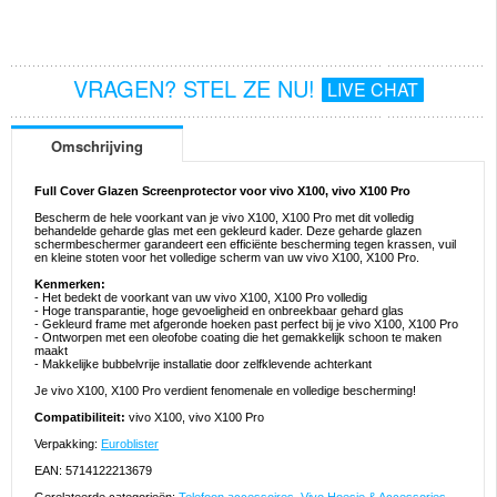
VRAGEN? STEL ZE NU!
LIVE CHAT
Omschrijving
Full Cover Glazen Screenprotector voor vivo X100, vivo X100 Pro
Bescherm de hele voorkant van je vivo X100, X100 Pro met dit volledig
behandelde geharde glas met een gekleurd kader. Deze geharde glazen
schermbeschermer garandeert een efficiënte bescherming tegen krassen, vuil
en kleine stoten voor het volledige scherm van uw vivo X100, X100 Pro.
Kenmerken:
- Het bedekt de voorkant van uw vivo X100, X100 Pro volledig
- Hoge transparantie, hoge gevoeligheid en onbreekbaar gehard glas
- Gekleurd frame met afgeronde hoeken past perfect bij je vivo X100, X100 Pro
- Ontworpen met een oleofobe coating die het gemakkelijk schoon te maken
maakt
- Makkelijke bubbelvrije installatie door zelfklevende achterkant
Je vivo X100, X100 Pro verdient fenomenale en volledige bescherming!
Compatibiliteit:
vivo X100, vivo X100 Pro
Verpakking:
Euroblister
EAN: 5714122213679