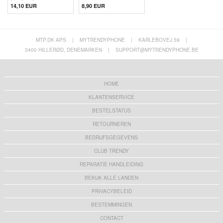
14,10 EUR
8,90 EUR
MTP.DK APS
|
MYTRENDYPHONE
|
KARLEBOVEJ 59
|
3400 HILLERØD, DENEMARKEN
|
SUPPORT@MYTRENDYPHONE.BE
HOME
KLANTENSERVICE
BESTELSTATUS
RETOURNEREN
BEDRIJFSGEGEVENS
CLUB TRENDY
REPARATIE HANDLEIDING
BEKIJK ALLE LANDEN
PRIVACYBELEID
BESTEMMINGEN
CONTACT