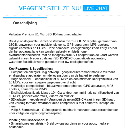
VRAGEN? STEL ZE NU!
LIVE CHAT
Omschrijving
Verbatim Premium U1 MicroSDHC-kaart met adapter
Breid je opslagruimte uit met de Verbatim microSDHC V10-geheugenkaart van
16GB, ontworpen voor mobiele telefoons, GPS-apparaten, MP3-spelers,
digitale camera's en PDA's. Deze compacte, energiezuinige kaart zorgt ervoor
dat het apparaat lang kan worden gebruikt en biedt hoge
overdrachtssnelheden. Met de meegeleverde SD-adapter kan de kaart worden
gebruikt in een breder scala aan SDHC/SDXC-compatibele apparaten,
waardoor flexibiliteit wordt geboden voor uw opslagbehoeften.
Key Features & Specificaties:
- Compact en energiezuinig ontwerp - geoptimaliseerd voor mobiele telefoons
en draagbare apparaten om de levensduur van de batterij te verlengen
- Hoge snelheid - Leessnelheid tot 80 MB/s en een minimale schrijfsnelheid van
10 MB/s, voor een soepele gegevensoverdracht
- Veelzijdige compatibiliteit - Ideaal voor smartphones, GPS-apparaten, MP3-
spelers, camera's en PDA's
- Snelheidsclassificatie klasse 10 - Garandeert een minimale schrijfsnelheid van
10 MB/s, perfect voor foto's, video's en muziek
- SD-adapter meegeleverd - Verandert de microSDHC-kaart in een SD-kaart
van volledig formaat, waardoor deze compatibel is met camera's, laptops en
meer
- Veilig & Betrouwbaar - Geïntegreerde mechanismen voor auteursrechtbeheer
voor veilige en legale gegevensopslag
Ideale gebruiksscenario's:
- Smartphones en tablets - Breid uw opslagruimte uit voor apps, media en
bestanden