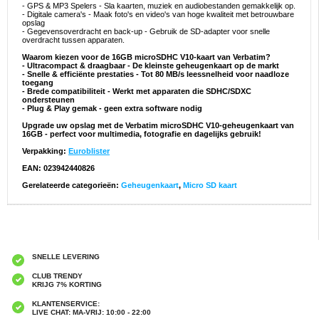
- GPS & MP3 Spelers - Sla kaarten, muziek en audiobestanden gemakkelijk op.
- Digitale camera's - Maak foto's en video's van hoge kwaliteit met betrouwbare
opslag
- Gegevensoverdracht en back-up - Gebruik de SD-adapter voor snelle
overdracht tussen apparaten.
Waarom kiezen voor de 16GB microSDHC V10-kaart van Verbatim?
- Ultracompact & draagbaar - De kleinste geheugenkaart op de markt
- Snelle & efficiënte prestaties - Tot 80 MB/s leessnelheid voor naadloze
toegang
- Brede compatibiliteit - Werkt met apparaten die SDHC/SDXC
ondersteunen
- Plug & Play gemak - geen extra software nodig
Upgrade uw opslag met de Verbatim microSDHC V10-geheugenkaart van
16GB - perfect voor multimedia, fotografie en dagelijks gebruik!
Verpakking:
Euroblister
EAN: 023942440826
Gerelateerde categorieën:
Geheugenkaart
,
Micro SD kaart
SNELLE LEVERING
CLUB TRENDY
KRIJG 7% KORTING
KLANTENSERVICE:
LIVE CHAT: MA-VRIJ: 10:00 - 22:00