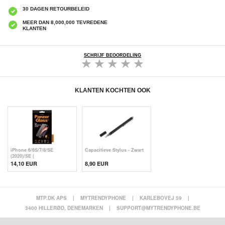
30 DAGEN RETOURBELEID
MEER DAN 8,000,000 TEVREDENE
KLANTEN
SCHRIJF BEOORDELING
KLANTEN KOCHTEN OOK
iPhone 6/6S/7/8/SE
Capacitieve Stylus - Zwart
(2020)/SE (
14,10 EUR
8,90 EUR
MTP.DK APS
|
MYTRENDYPHONE
|
KARLEBOVEJ 59
|
3400 HILLERØD, DENEMARKEN
|
SUPPORT@MYTRENDYPHONE.BE