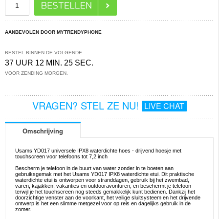
AANBEVOLEN DOOR MYTRENDYPHONE
BESTEL BINNEN DE VOLGENDE
37 UUR 12 MIN. 25 SEC.
VOOR ZENDING MORGEN.
VRAGEN? STEL ZE NU!
LIVE CHAT
Omschrijving
Usams YD017 universele IPX8 waterdichte hoes - drijvend hoesje met
touchscreen voor telefoons tot 7,2 inch
Bescherm je telefoon in de buurt van water zonder in te boeten aan
gebruiksgemak met het Usams YD017 IPX8 waterdichte etui. Dit praktische
waterdichte etui is ontworpen voor stranddagen, gebruik bij het zwembad,
varen, kajakken, vakanties en outdooravonturen, en beschermt je telefoon
terwijl je het touchscreen nog steeds gemakkelijk kunt bedienen. Dankzij het
doorzichtige venster aan de voorkant, het veilige sluitsysteem en het drijvende
ontwerp is het een slimme metgezel voor op reis en dagelijks gebruik in de
zomer.