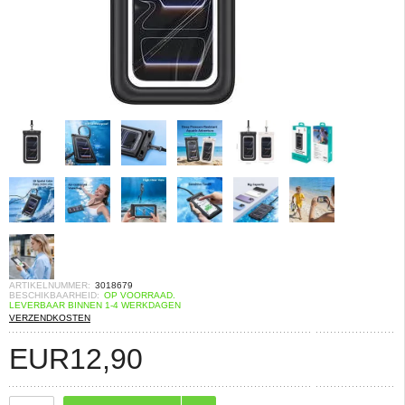
ARTIKELNUMMER:
3018679
BESCHIKBAARHEID:
OP VOORRAAD.
LEVERBAAR BINNEN 1-4 WERKDAGEN
VERZENDKOSTEN
EUR
12,90