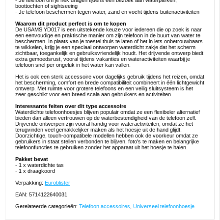
- Je telefoon om je nek dragen tijdens een bezoek aan waterparken,
boottochten of sightseeing
- Je telefoon beschermen tegen water, zand en vocht tijdens buitenactiviteiten
Waarom dit product perfect is om te kopen
De USAMS YD017 is een uitstekende keuze voor iedereen die op zoek is naar
een eenvoudige en praktische manier om zijn telefoon in de buurt van water te
beschermen. In plaats van je toestel thuis te laten of het in iets onbetrouwbaars
te wikkelen, krijg je een speciaal ontworpen waterdicht zakje dat het scherm
zichtbaar, toegankelijk en gebruiksvriendelijk houdt. Het drijvende ontwerp biedt
extra gemoedsrust, vooral tijdens vakanties en wateractiviteiten waarbij je
telefoon snel per ongeluk in het water kan vallen.
Het is ook een sterk accessoire voor dagelijks gebruik tijdens het reizen, omdat
het bescherming, comfort en brede compatibiliteit combineert in één lichtgewicht
ontwerp. Met ruimte voor grotere telefoons en een veilig sluitsysteem is het
zeer geschikt voor een breed scala aan gebruikers en activiteiten.
Interessante feiten over dit type accessoire
Waterdichte telefoonhoesjes blijven populair omdat ze een flexibeler alternatief
bieden dan alleen vertrouwen op de waterbestendigheid van de telefoon zelf.
Drijvende ontwerpen zijn vooral handig voor wateractiviteiten, omdat ze het
terugvinden veel gemakkelijker maken als het hoesje uit de hand glijdt.
Doorzichtige, touch-compatibele modellen hebben ook de voorkeur omdat ze
gebruikers in staat stellen verbonden te blijven, foto's te maken en belangrijke
telefoonfuncties te gebruiken zonder het apparaat uit het hoesje te halen.
Pakket bevat
- 1 x waterdichte tas
- 1 x draagkoord
Verpakking:
Euroblister
EAN: 5714122640031
Gerelateerde categorieën:
Telefoon accessoires
,
Universeel telefoonhoesje