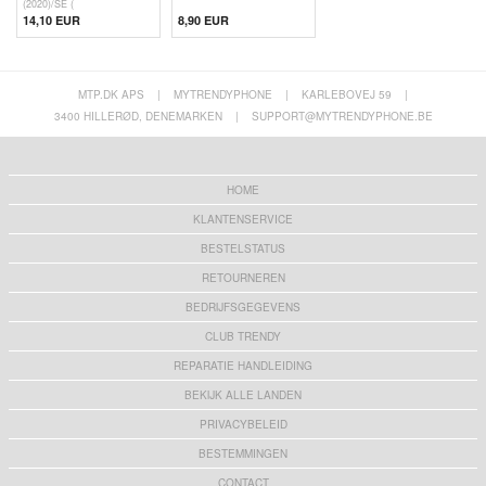
(2020)/SE (
14,10 EUR
8,90 EUR
MTP.DK APS
|
MYTRENDYPHONE
|
KARLEBOVEJ 59
|
3400 HILLERØD, DENEMARKEN
|
SUPPORT@MYTRENDYPHONE.BE
HOME
KLANTENSERVICE
BESTELSTATUS
RETOURNEREN
BEDRIJFSGEGEVENS
CLUB TRENDY
REPARATIE HANDLEIDING
BEKIJK ALLE LANDEN
PRIVACYBELEID
BESTEMMINGEN
CONTACT