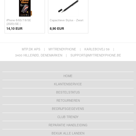
iPhone 6/6S/7/8/SE
Capacitieve Stylus - Zwart
(2020)/SE (
14,10 EUR
8,90 EUR
MTP.DK APS
|
MYTRENDYPHONE
|
KARLEBOVEJ 59
|
3400 HILLERØD, DENEMARKEN
|
SUPPORT@MYTRENDYPHONE.BE
HOME
KLANTENSERVICE
BESTELSTATUS
RETOURNEREN
BEDRIJFSGEGEVENS
CLUB TRENDY
REPARATIE HANDLEIDING
BEKIJK ALLE LANDEN