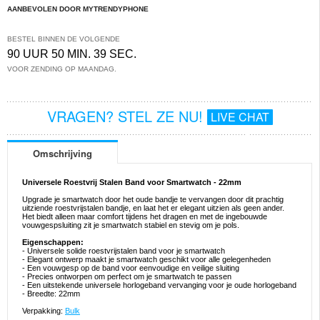
AANBEVOLEN DOOR MYTRENDYPHONE
BESTEL BINNEN DE VOLGENDE
90 UUR 50 MIN. 39 SEC.
VOOR ZENDING OP MAANDAG.
VRAGEN? STEL ZE NU!
LIVE CHAT
Omschrijving
Universele Roestvrij Stalen Band voor Smartwatch - 22mm
Upgrade je smartwatch door het oude bandje te vervangen door dit prachtig
uitziende roestvrijstalen bandje, en laat het er elegant uitzien als geen ander.
Het biedt alleen maar comfort tijdens het dragen en met de ingebouwde
vouwgespsluiting zit je smartwatch stabiel en stevig om je pols.
Eigenschappen:
- Universele solide roestvrijstalen band voor je smartwatch
- Elegant ontwerp maakt je smartwatch geschikt voor alle gelegenheden
- Een vouwgesp op de band voor eenvoudige en veilige sluiting
- Precies ontworpen om perfect om je smartwatch te passen
- Een uitstekende universele horlogeband vervanging voor je oude horlogeband
- Breedte: 22mm
Verpakking:
Bulk