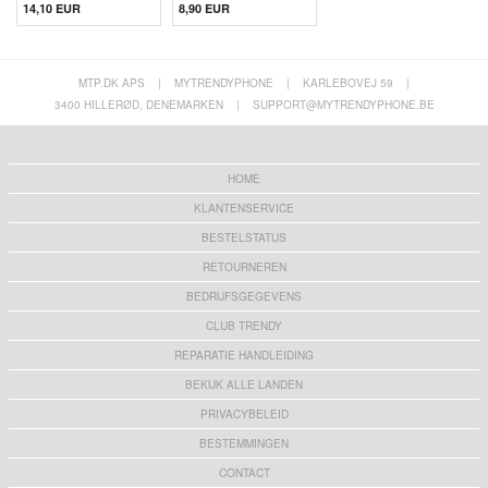
14,10 EUR
8,90 EUR
MTP.DK APS
|
MYTRENDYPHONE
|
KARLEBOVEJ 59
|
3400 HILLERØD, DENEMARKEN
|
SUPPORT@MYTRENDYPHONE.BE
HOME
KLANTENSERVICE
BESTELSTATUS
RETOURNEREN
BEDRIJFSGEGEVENS
CLUB TRENDY
REPARATIE HANDLEIDING
BEKIJK ALLE LANDEN
PRIVACYBELEID
BESTEMMINGEN
CONTACT