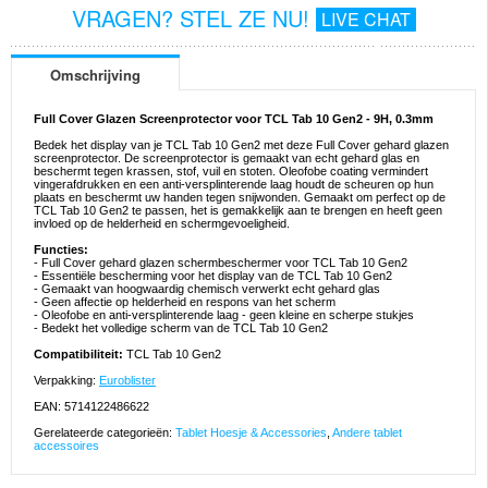
VRAGEN? STEL ZE NU!
LIVE CHAT
Omschrijving
Full Cover Glazen Screenprotector voor TCL Tab 10 Gen2 - 9H, 0.3mm
Bedek het display van je TCL Tab 10 Gen2 met deze Full Cover gehard glazen
screenprotector. De screenprotector is gemaakt van echt gehard glas en
beschermt tegen krassen, stof, vuil en stoten. Oleofobe coating vermindert
vingerafdrukken en een anti-versplinterende laag houdt de scheuren op hun
plaats en beschermt uw handen tegen snijwonden. Gemaakt om perfect op de
TCL Tab 10 Gen2 te passen, het is gemakkelijk aan te brengen en heeft geen
invloed op de helderheid en schermgevoeligheid.
Functies:
- Full Cover gehard glazen schermbeschermer voor TCL Tab 10 Gen2
- Essentiële bescherming voor het display van de TCL Tab 10 Gen2
- Gemaakt van hoogwaardig chemisch verwerkt echt gehard glas
- Geen affectie op helderheid en respons van het scherm
- Oleofobe en anti-versplinterende laag - geen kleine en scherpe stukjes
- Bedekt het volledige scherm van de TCL Tab 10 Gen2
Compatibiliteit:
TCL Tab 10 Gen2
Verpakking:
Euroblister
EAN: 5714122486622
Gerelateerde categorieën:
Tablet Hoesje & Accessories
,
Andere tablet
accessoires