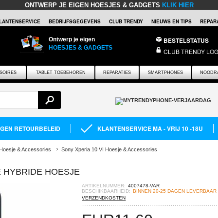
ONTWERP JE EIGEN HOESJES & GADGETS
KLIK HIER
LANTENSERVICE
BEDRIJFSGEGEVENS
CLUB TRENDY
NIEUWS EN TIPS
REPARA
Ontwerp je eigen
BESTELSTATUS
HOESJES & GADGETS
CLUB TRENDY LOG
SOIRES
TABLET TOEBEHOREN
REPARATIES
SMARTPHONES
NOODR
AGEN RETOURBELEID
KLANTENSERVICE MA - VRIJ 10 -18U
Hoesje & Accessories
Sony Xperia 10 VI Hoesje & Accessories
E HYBRIDE HOESJE
ARTIKELNUMMER:
4007478-VAR
BESCHIKBAARHEID:
BINNEN 20-25 DAGEN LEVERBAAR
VERZENDKOSTEN