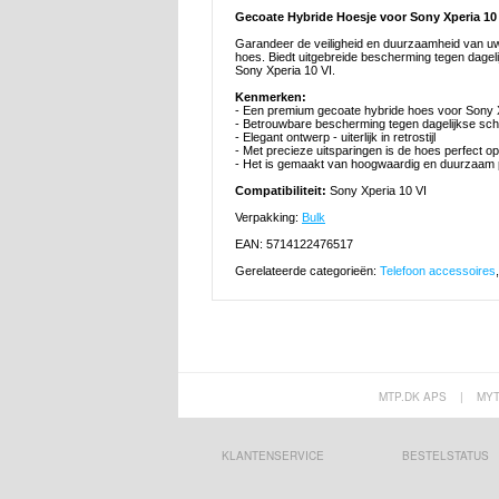
Gecoate Hybride Hoesje voor Sony Xperia 10 
Garandeer de veiligheid en duurzaamheid van uw 
hoes. Biedt uitgebreide bescherming tegen dagelij
Sony Xperia 10 VI.
Kenmerken:
- Een premium gecoate hybride hoes voor Sony 
- Betrouwbare bescherming tegen dagelijkse sc
- Elegant ontwerp - uiterlijk in retrostijl
- Met precieze uitsparingen is de hoes perfect 
- Het is gemaakt van hoogwaardig en duurzaam p
Compatibiliteit:
Sony Xperia 10 VI
Verpakking:
Bulk
EAN: 5714122476517
Gerelateerde categorieën:
Telefoon accessoires
MTP.DK APS
|
MY
KLANTENSERVICE
BESTELSTATUS