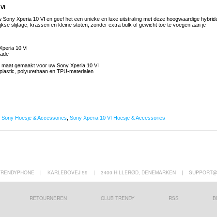
VI
Sony Xperia 10 VI en geef het een unieke en luxe uitstraling met deze hoogwaardige hybrid
kse slijtage, krassen en kleine stoten, zonder extra bulk of gewicht toe te voegen aan je
Xperia 10 VI
hade
op maat gemaakt voor uw Sony Xperia 10 VI
lastic, polyurethaan en TPU-materialen
,
Sony Hoesje & Accessories
,
Sony Xperia 10 VI Hoesje & Accessories
TRENDYPHONE
|
KARLEBOVEJ 59
|
3400 HILLERØD, DENEMARKEN
|
SUPPORT@
RETOURNEREN
CLUB TRENDY
RSS
B