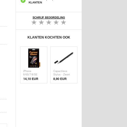
KLANTEN
SCHRIJF BEOORDELING
KLANTEN KOCHTEN OOK
iPhone
Capacitieve
6/6S/7/8/SE
Stylus - Zwart
(2020)/SE (
14,10 EUR
8,90 EUR