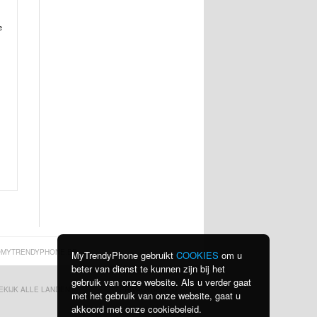
e
MYTRENDYPHONE.BE
MyTrendyPhone gebruikt
COOKIES
om u
beter van dienst te kunnen zijn bij het
gebruik van onze website. Als u verder gaat
EKIJK ALLE LANDEN
PRIVACYBELEID
met het gebruik van onze website, gaat u
akkoord met onze cookiebeleid.