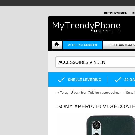
RETOURNEREN
K
ALLE CATEGORIEËN
TELEFOON ACCES
SNELLE LEVERING
30 D
«
Terug
U bent hier:
Telefoon accessoires
Sony 
SONY XPERIA 10 VI GECOAT