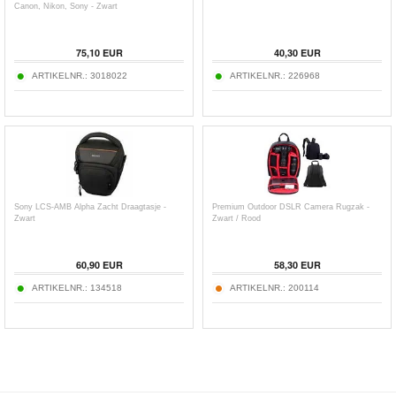
Canon, Nikon, Sony - Zwart
75,10
EUR
40,30
EUR
ARTIKELNR.:
3018022
ARTIKELNR.:
226968
Sony LCS-AMB Alpha Zacht Draagtasje -
Premium Outdoor DSLR Camera Rugzak -
Zwart
Zwart / Rood
60,90
EUR
58,30
EUR
ARTIKELNR.:
134518
ARTIKELNR.:
200114