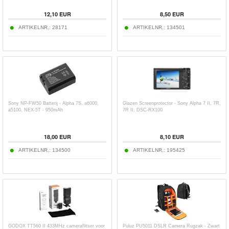
12,10
EUR
8,50
EUR
ARTIKELNR.:
28171
ARTIKELNR.:
134501
Sony NP-FW50 Batterij - Alpha 7S, a6000,
Glazen Screenprotector - Sony Alpha 7 II, 7R,
a5100, NEX-5T - 950mAh
7R II, DSC-RX100
18,00
EUR
8,10
EUR
ARTIKELNR.:
134500
ARTIKELNR.:
195425
GODOX TT560 II 433MHz cameraflitser voor
Puluz PU5011 DSLR Camera Rugzak - Zwart