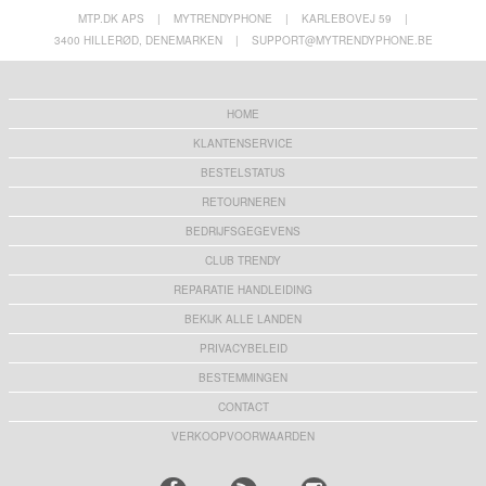
MTP.DK APS
|
MYTRENDYPHONE
|
KARLEBOVEJ 59
|
3400 HILLERØD, DENEMARKEN
|
SUPPORT@MYTRENDYPHONE.BE
HOME
KLANTENSERVICE
BESTELSTATUS
RETOURNEREN
BEDRIJFSGEGEVENS
CLUB TRENDY
REPARATIE HANDLEIDING
BEKIJK ALLE LANDEN
PRIVACYBELEID
BESTEMMINGEN
CONTACT
VERKOOPVOORWAARDEN