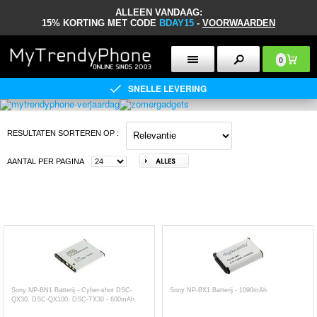
ALLEEN VANDAAG:
15% KORTING MET CODE
BDAY15
-
VOORWAARDEN
0
SNELLE LEVERING
RESULTATEN SORTEREN OP
:
AANTAL PER PAGINA
Sony NP-BN1 Batterij - Cyber-shot DSC-
Sony NP-BX1 Batterij - 1090mAh
QX30, DSC-QX100, DSC-TX30 - 600mAh