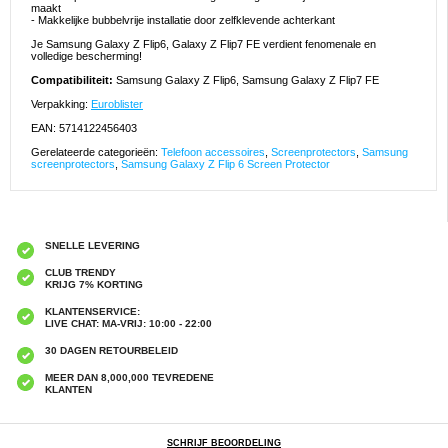
maakt
- Makkelijke bubbelvrije installatie door zelfklevende achterkant
Je Samsung Galaxy Z Flip6, Galaxy Z Flip7 FE verdient fenomenale en
volledige bescherming!
Compatibiliteit:
Samsung Galaxy Z Flip6, Samsung Galaxy Z Flip7 FE
Verpakking:
Euroblister
EAN: 5714122456403
Gerelateerde categorieën:
Telefoon accessoires
,
Screenprotectors
,
Samsung
screenprotectors
,
Samsung Galaxy Z Flip 6 Screen Protector
SNELLE LEVERING
CLUB TRENDY
KRIJG 7% KORTING
KLANTENSERVICE:
LIVE CHAT: MA-VRIJ: 10:00 - 22:00
30 DAGEN RETOURBELEID
MEER DAN 8,000,000 TEVREDENE
KLANTEN
SCHRIJF BEOORDELING