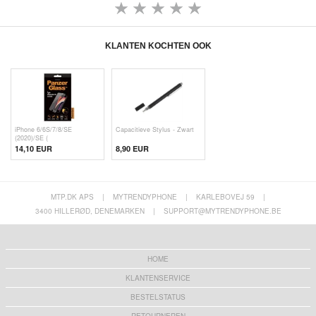
KLANTEN KOCHTEN OOK
iPhone 6/6S/7/8/SE
Capacitieve Stylus - Zwart
(2020)/SE (
14,10 EUR
8,90 EUR
MTP.DK APS
|
MYTRENDYPHONE
|
KARLEBOVEJ 59
|
3400 HILLERØD, DENEMARKEN
|
SUPPORT@MYTRENDYPHONE.BE
HOME
KLANTENSERVICE
BESTELSTATUS