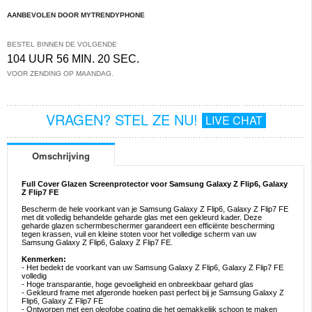
AANBEVOLEN DOOR MYTRENDYPHONE
BESTEL BINNEN DE VOLGENDE
104 UUR 56 MIN. 20 SEC.
VOOR ZENDING OP MAANDAG.
VRAGEN? STEL ZE NU!
LIVE CHAT
Omschrijving
Full Cover Glazen Screenprotector voor Samsung Galaxy Z Flip6, Galaxy
Z Flip7 FE
Bescherm de hele voorkant van je Samsung Galaxy Z Flip6, Galaxy Z Flip7 FE
met dit volledig behandelde geharde glas met een gekleurd kader. Deze
geharde glazen schermbeschermer garandeert een efficiënte bescherming
tegen krassen, vuil en kleine stoten voor het volledige scherm van uw
Samsung Galaxy Z Flip6, Galaxy Z Flip7 FE.
Kenmerken:
- Het bedekt de voorkant van uw Samsung Galaxy Z Flip6, Galaxy Z Flip7 FE
volledig
- Hoge transparantie, hoge gevoeligheid en onbreekbaar gehard glas
- Gekleurd frame met afgeronde hoeken past perfect bij je Samsung Galaxy Z
Flip6, Galaxy Z Flip7 FE
- Ontworpen met een oleofobe coating die het gemakkelijk schoon te maken