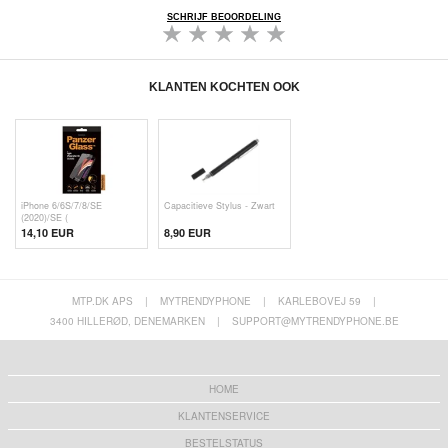
SCHRIJF BEOORDELING
KLANTEN KOCHTEN OOK
iPhone 6/6S/7/8/SE
Capacitieve Stylus - Zwart
(2020)/SE (
14,10 EUR
8,90 EUR
MTP.DK APS
|
MYTRENDYPHONE
|
KARLEBOVEJ 59
|
3400 HILLERØD, DENEMARKEN
|
SUPPORT@MYTRENDYPHONE.BE
HOME
KLANTENSERVICE
BESTELSTATUS