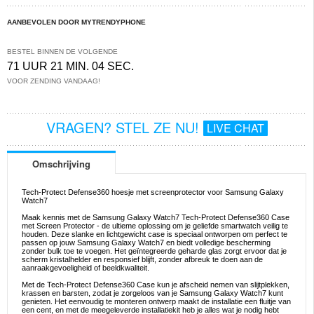
AANBEVOLEN DOOR MYTRENDYPHONE
BESTEL BINNEN DE VOLGENDE
71 UUR 21 MIN. 04 SEC.
VOOR ZENDING VANDAAG!
VRAGEN? STEL ZE NU!
LIVE CHAT
Omschrijving
Tech-Protect Defense360 hoesje met screenprotector voor Samsung Galaxy
Watch7
Maak kennis met de Samsung Galaxy Watch7 Tech-Protect Defense360 Case
met Screen Protector - de ultieme oplossing om je geliefde smartwatch veilig te
houden. Deze slanke en lichtgewicht case is speciaal ontworpen om perfect te
passen op jouw Samsung Galaxy Watch7 en biedt volledige bescherming
zonder bulk toe te voegen. Het geïntegreerde geharde glas zorgt ervoor dat je
scherm kristalhelder en responsief blijft, zonder afbreuk te doen aan de
aanraakgevoeligheid of beeldkwaliteit.
Met de Tech-Protect Defense360 Case kun je afscheid nemen van slijtplekken,
krassen en barsten, zodat je zorgeloos van je Samsung Galaxy Watch7 kunt
genieten. Het eenvoudig te monteren ontwerp maakt de installatie een fluitje van
een cent, en met de meegeleverde installatiekit heb je alles wat je nodig hebt