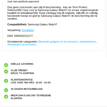
voor een perfecte pasvorm.
Doe geen concessies aan stijl of bescherming - kies de Tech-Protect
Defense360 Case voor je Samsung Galaxy Watch7 en ervaar ongeëvenaarde
kwaliteit en betaalbaarheid. Koop vandaag nog dit originele, stijlvolle en volledig
functionele hoesje en geef je Samsung Galaxy Watch7 de bescherming die hij
verdient.
Compatibiliteit:
Samsung Galaxy Watch7
Verpakking:
Euroblister
EAN: 5906302312177
Gerelateerde categorieën:
Bluetooth gadgets en accessoires
,
Smartwatches
,
Smartwatch accessoires
SNELLE LEVERING
CLUB TRENDY
KRIJG 7% KORTING
KLANTENSERVICE:
LIVE CHAT: MA-VRIJ: 10:00 - 22:00
30 DAGEN RETOURBELEID
MEER DAN 8,000,000 TEVREDENE
KLANTEN