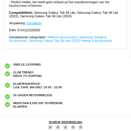
- Perfect helder, het heeft geen invloed op het reactievermogen van het
touchscreen of kleuren
Compatibiliteit:
Samsung Galaxy Tab S6 Lite, Samsung Galaxy Tab S6 Lite
(2022), Samsung Galaxy Tab S6 Lite (2024)
Verpakking:
Euroblister
EAN: 5714122329325
Gerelateerde categorieën:
Telefoon accessoires
,
Samsung Hoesje &
Accessories
,
Samsung Galaxy Tab S6 Lite (2022) Hoesje & Accessories
SNELLE LEVERING
CLUB TRENDY
KRIJG 7% KORTING
KLANTENSERVICE:
LIVE CHAT: MA-VRIJ: 10:00 - 22:00
30 DAGEN RETOURBELEID
MEER DAN 8,000,000 TEVREDENE
KLANTEN
SCHRIJF BEOORDELING