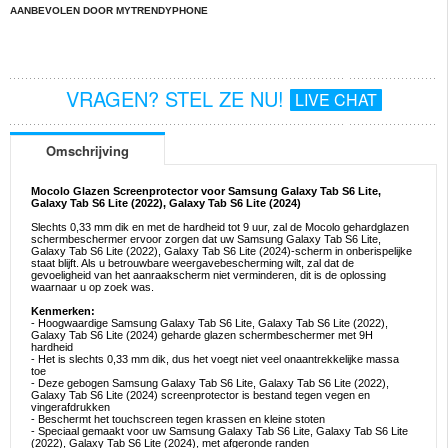
AANBEVOLEN DOOR MYTRENDYPHONE
VRAGEN? STEL ZE NU!
LIVE CHAT
Omschrijving
Mocolo Glazen Screenprotector voor Samsung Galaxy Tab S6 Lite,
Galaxy Tab S6 Lite (2022), Galaxy Tab S6 Lite (2024)
Slechts 0,33 mm dik en met de hardheid tot 9 uur, zal de Mocolo gehardglazen
schermbeschermer ervoor zorgen dat uw Samsung Galaxy Tab S6 Lite,
Galaxy Tab S6 Lite (2022), Galaxy Tab S6 Lite (2024)-scherm in onberispelijke
staat blijft. Als u betrouwbare weergavebescherming wilt, zal dat de
gevoeligheid van het aanraakscherm niet verminderen, dit is de oplossing
waarnaar u op zoek was.
Kenmerken:
- Hoogwaardige Samsung Galaxy Tab S6 Lite, Galaxy Tab S6 Lite (2022),
Galaxy Tab S6 Lite (2024) geharde glazen schermbeschermer met 9H
hardheid
- Het is slechts 0,33 mm dik, dus het voegt niet veel onaantrekkelijke massa
toe
- Deze gebogen Samsung Galaxy Tab S6 Lite, Galaxy Tab S6 Lite (2022),
Galaxy Tab S6 Lite (2024) screenprotector is bestand tegen vegen en
vingerafdrukken
- Beschermt het touchscreen tegen krassen en kleine stoten
- Speciaal gemaakt voor uw Samsung Galaxy Tab S6 Lite, Galaxy Tab S6 Lite
(2022), Galaxy Tab S6 Lite (2024), met afgeronde randen