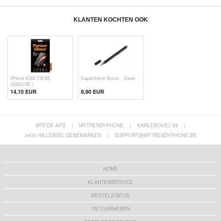
KLANTEN KOCHTEN OOK
iPhone 6/6S/7/8/SE
Capacitieve Stylus - Zwart
(2020)/SE (
14,10 EUR
8,90 EUR
MTP.DK APS
|
MYTRENDYPHONE
|
KARLEBOVEJ 59
|
3400 HILLERØD, DENEMARKEN
|
SUPPORT@MYTRENDYPHONE.BE
HOME
KLANTENSERVICE
BESTELSTATUS
RETOURNEREN