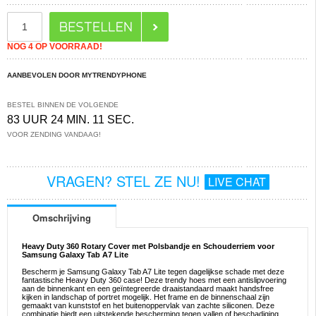
NOG 4 OP VOORRAAD!
AANBEVOLEN DOOR MYTRENDYPHONE
BESTEL BINNEN DE VOLGENDE
83 UUR 24 MIN. 11 SEC.
VOOR ZENDING VANDAAG!
VRAGEN? STEL ZE NU!
LIVE CHAT
Omschrijving
Heavy Duty 360 Rotary Cover met Polsbandje en Schouderriem voor
Samsung Galaxy Tab A7 Lite
Bescherm je Samsung Galaxy Tab A7 Lite tegen dagelijkse schade met deze
fantastische Heavy Duty 360 case! Deze trendy hoes met een antislipvoering
aan de binnenkant en een geïntegreerde draaistandaard maakt handsfree
kijken in landschap of portret mogelijk. Het frame en de binnenschaal zijn
gemaakt van kunststof en het buitenoppervlak van zachte siliconen. Deze
combinatie biedt een uitstekende bescherming tegen vallen of beschadiging.