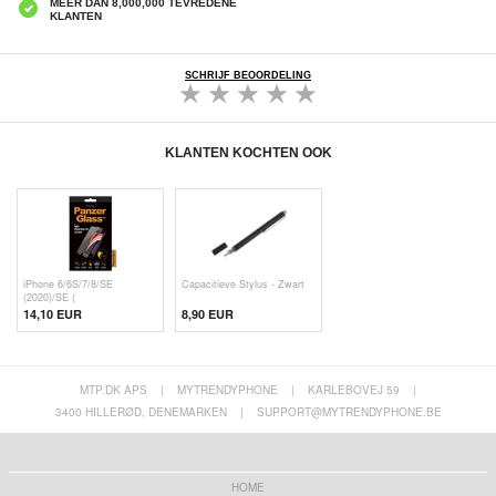
MEER DAN 8,000,000 TEVREDENE
KLANTEN
SCHRIJF BEOORDELING
KLANTEN KOCHTEN OOK
iPhone 6/6S/7/8/SE
Capacitieve Stylus - Zwart
(2020)/SE (
14,10 EUR
8,90 EUR
MTP.DK APS
|
MYTRENDYPHONE
|
KARLEBOVEJ 59
|
3400 HILLERØD, DENEMARKEN
|
SUPPORT@MYTRENDYPHONE.BE
HOME