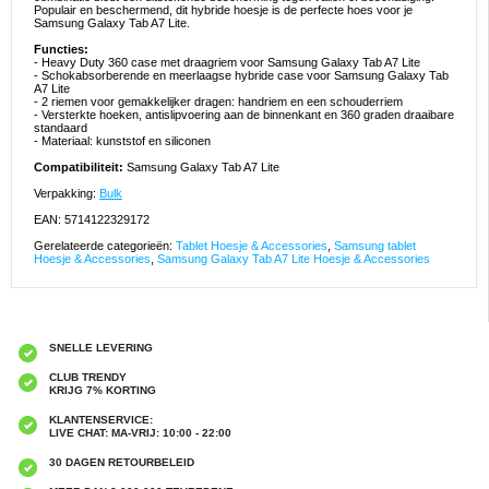
Populair en beschermend, dit hybride hoesje is de perfecte hoes voor je
Samsung Galaxy Tab A7 Lite.
Functies:
- Heavy Duty 360 case met draagriem voor Samsung Galaxy Tab A7 Lite
- Schokabsorberende en meerlaagse hybride case voor Samsung Galaxy Tab
A7 Lite
- 2 riemen voor gemakkelijker dragen: handriem en een schouderriem
- Versterkte hoeken, antislipvoering aan de binnenkant en 360 graden draaibare
standaard
- Materiaal: kunststof en siliconen
Compatibiliteit:
Samsung Galaxy Tab A7 Lite
Verpakking:
Bulk
EAN: 5714122329172
Gerelateerde categorieën:
Tablet Hoesje & Accessories
,
Samsung tablet
Hoesje & Accessories
,
Samsung Galaxy Tab A7 Lite Hoesje & Accessories
SNELLE LEVERING
CLUB TRENDY
KRIJG 7% KORTING
KLANTENSERVICE:
LIVE CHAT: MA-VRIJ: 10:00 - 22:00
30 DAGEN RETOURBELEID