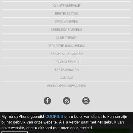
KLANTENSERVICE
BESTELSTATUS
RETOURNEREN
BEDRIJFSGEGEVENS
CLUB TRENDY
REPARATIE HANDLEIDING
BEKIJK ALLE LANDEN
PRIVACYBELEID
BESTEMMINGEN
CONTACT
VERKOOPVOORWAARDEN
MyTrendyPhone gebruikt
COOKIES
om u beter van dienst te kunnen zijn
MET TROTS STEUNEN WIJ:
bij het gebruik van onze website. Als u verder gaat met het gebruik van
onze website, gaat u akkoord met onze cookiebeleid.
Aanbevolen prijs
24,50 EUR