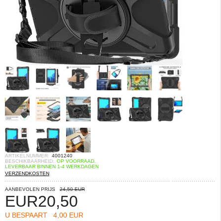
ARTIKELNUMMER:
4001240
BESCHIKBAARHEID:
OP VOORRAAD.
LEVERBAAR BINNEN 1-4 WERKDAGEN
VERZENDKOSTEN
AANBEVOLEN PRIJS
24,50 EUR
EUR
20,50
U BESPAART
4,00 EUR