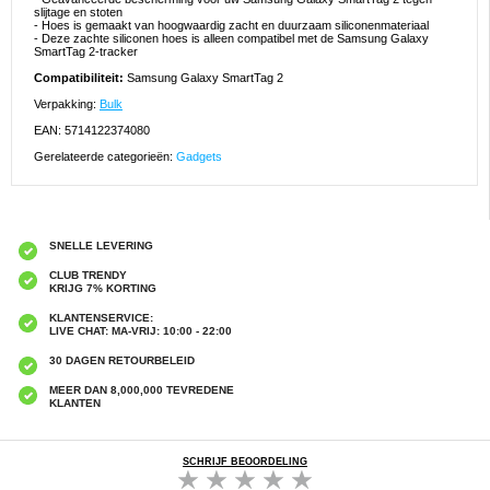
slijtage en stoten
- Hoes is gemaakt van hoogwaardig zacht en duurzaam siliconenmateriaal
- Deze zachte siliconen hoes is alleen compatibel met de Samsung Galaxy
SmartTag 2-tracker
Compatibiliteit:
Samsung Galaxy SmartTag 2
Verpakking:
Bulk
EAN: 5714122374080
Gerelateerde categorieën:
Gadgets
SNELLE LEVERING
CLUB TRENDY
KRIJG 7% KORTING
KLANTENSERVICE:
LIVE CHAT: MA-VRIJ: 10:00 - 22:00
30 DAGEN RETOURBELEID
MEER DAN 8,000,000 TEVREDENE
KLANTEN
SCHRIJF BEOORDELING