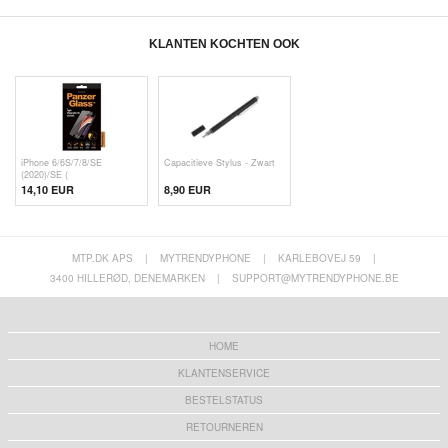
KLANTEN KOCHTEN OOK
iPhone 6/6S/7/8/SE
Capacitieve Stylus - Zwart
(2020)/SE (
14,10 EUR
8,90 EUR
MTP.DK APS
|
MYTRENDYPHONE
|
KARLEBOVEJ 59
|
3400 HILLERØD, DENEMARKEN
|
SUPPORT@MYTRENDYPHONE.BE
HOME
KLANTENSERVICE
BESTELSTATUS
RETOURNEREN