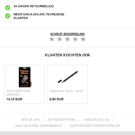
30 DAGEN RETOURBELEID
MEER DAN 8,000,000 TEVREDENE
KLANTEN
SCHRIJF BEOORDELING
KLANTEN KOCHTEN OOK
iPhone 6/6S/7/8/SE
Capacitieve Stylus - Zwart
(2020)/SE (
14,10 EUR
8,90 EUR
MTP.DK APS
|
MYTRENDYPHONE
|
KARLEBOVEJ 59
|
3400 HILLERØD, DENEMARKEN
|
SUPPORT@MYTRENDYPHONE.BE