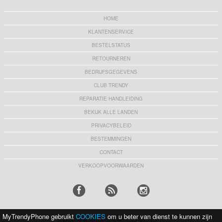
HOME
KLANTENSERVICE
BESTELSTATUS
RETOURNEREN
BEDRIJFSGEGEVENS
CLUB TRENDY
REPARATIE HANDLEIDING
BEKIJK ALLE LANDEN
PRIVACYBELEID
BESTEMMINGEN
CONTACT
VERKOOPVOORWAARDEN
MyTrendyPhone gebruikt
COOKIES
om u beter van dienst te kunnen zijn