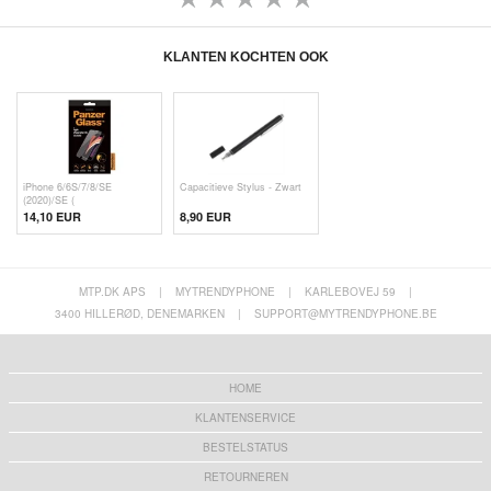
KLANTEN KOCHTEN OOK
iPhone 6/6S/7/8/SE
Capacitieve Stylus - Zwart
(2020)/SE (
14,10 EUR
8,90 EUR
MTP.DK APS
|
MYTRENDYPHONE
|
KARLEBOVEJ 59
|
3400 HILLERØD, DENEMARKEN
|
SUPPORT@MYTRENDYPHONE.BE
HOME
KLANTENSERVICE
BESTELSTATUS
RETOURNEREN