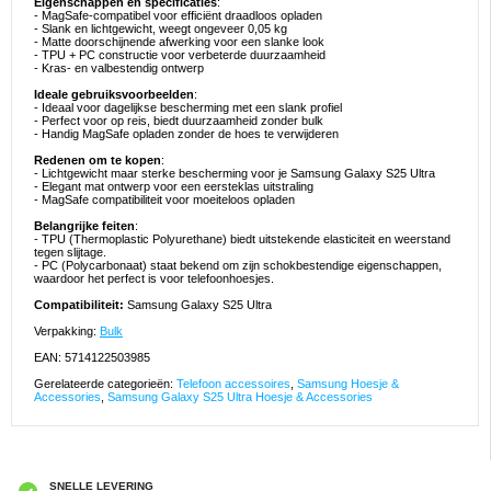
Eigenschappen en specificaties
:
- MagSafe-compatibel voor efficiënt draadloos opladen
- Slank en lichtgewicht, weegt ongeveer 0,05 kg
- Matte doorschijnende afwerking voor een slanke look
- TPU + PC constructie voor verbeterde duurzaamheid
- Kras- en valbestendig ontwerp
Ideale gebruiksvoorbeelden
:
- Ideaal voor dagelijkse bescherming met een slank profiel
- Perfect voor op reis, biedt duurzaamheid zonder bulk
- Handig MagSafe opladen zonder de hoes te verwijderen
Redenen om te kopen
:
- Lichtgewicht maar sterke bescherming voor je Samsung Galaxy S25 Ultra
- Elegant mat ontwerp voor een eersteklas uitstraling
- MagSafe compatibiliteit voor moeiteloos opladen
Belangrijke feiten
:
- TPU (Thermoplastic Polyurethane) biedt uitstekende elasticiteit en weerstand
tegen slijtage.
- PC (Polycarbonaat) staat bekend om zijn schokbestendige eigenschappen,
waardoor het perfect is voor telefoonhoesjes.
Compatibiliteit:
Samsung Galaxy S25 Ultra
Verpakking:
Bulk
EAN: 5714122503985
Gerelateerde categorieën:
Telefoon accessoires
,
Samsung Hoesje &
Accessories
,
Samsung Galaxy S25 Ultra Hoesje & Accessories
SNELLE LEVERING