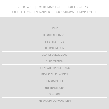
MTP.DK APS
|
MYTRENDYPHONE
|
KARLEBOVEJ 59
|
3400 HILLERØD, DENEMARKEN
|
SUPPORT@MYTRENDYPHONE.BE
HOME
KLANTENSERVICE
BESTELSTATUS
RETOURNEREN
BEDRIJFSGEGEVENS
CLUB TRENDY
REPARATIE HANDLEIDING
BEKIJK ALLE LANDEN
PRIVACYBELEID
BESTEMMINGEN
CONTACT
VERKOOPVOORWAARDEN