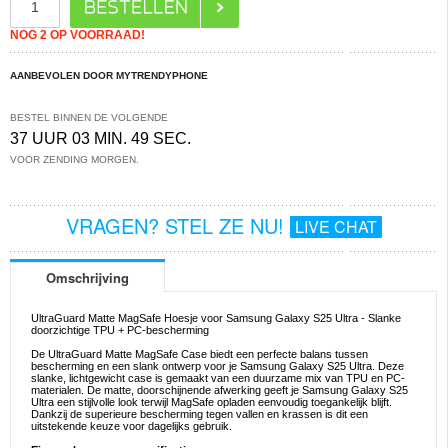
NOG 2 OP VOORRAAD!
AANBEVOLEN DOOR MYTRENDYPHONE
BESTEL BINNEN DE VOLGENDE
37 UUR 03 MIN. 49 SEC.
VOOR ZENDING MORGEN.
VRAGEN? STEL ZE NU!
LIVE CHAT
Omschrijving
UltraGuard Matte MagSafe Hoesje voor Samsung Galaxy S25 Ultra - Slanke
doorzichtige TPU + PC-bescherming
De UltraGuard Matte MagSafe Case biedt een perfecte balans tussen
bescherming en een slank ontwerp voor je Samsung Galaxy S25 Ultra. Deze
slanke, lichtgewicht case is gemaakt van een duurzame mix van TPU en PC-
materialen. De matte, doorschijnende afwerking geeft je Samsung Galaxy S25
Ultra een stijlvolle look terwijl MagSafe opladen eenvoudig toegankelijk blijft.
Dankzij de superieure bescherming tegen vallen en krassen is dit een
uitstekende keuze voor dagelijks gebruik.