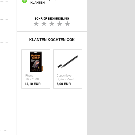
KLANTEN
SCHRIJF BEOORDELING
KLANTEN KOCHTEN OOK
iPhone
Capacitieve
6/6S/7/8/SE
Stylus - Zwart
(2020)/SE (
14,10 EUR
8,90 EUR