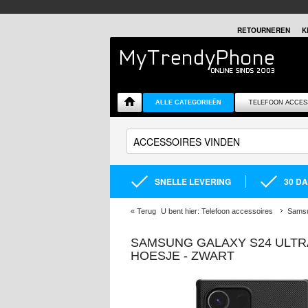
RETOURNEREN
K
ALLE CATEGORIEËN
TELEFOON ACCES
SNELLE LEVERING
30 D
«
Terug
U bent hier:
Telefoon accessoires
Samsu
SAMSUNG GALAXY S24 ULTRA
HOESJE - ZWART