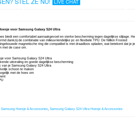
EN? STEL ZE NU!
LIVE CHAT
 Hoesje voor Samsung Galaxy S24 Ultra
oes biedt een comfortabel aanraakgevoel en sterke bescherming tegen dagelijkse slijtage. He
d dankzij de combinatie van milieuvriendelijke pc en flexibele TPU. De Nillkin Frosted
ingebouwde magnetische ring die compatibel is met draadloos opladen, wat betekent dat je je
n met de case om.
oesje voor Samsung Galaxy S24 Ultra
kende uitstraling en goede dagelijkse bescherming
uik van je Samsung Galaxy S24 Ultra
kkelijk schoon te maken
ogelijk met de hoes om
ment
TPU
,
Samsung Hoesje & Accessories
,
Samsung Galaxy S24 Ultra Hoesje & Accessories