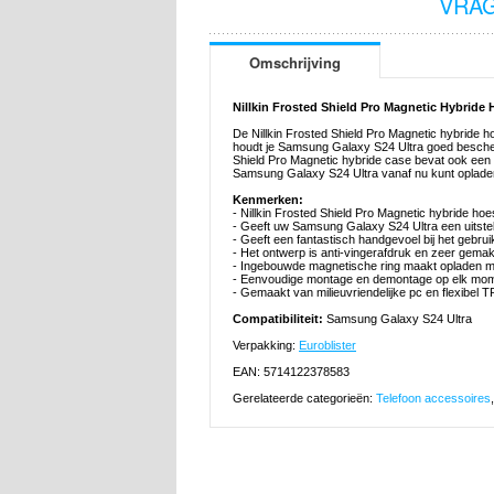
VRAG
Omschrijving
Nillkin Frosted Shield Pro Magnetic Hybride
De Nillkin Frosted Shield Pro Magnetic hybride h
houdt je Samsung Galaxy S24 Ultra goed bescherm
Shield Pro Magnetic hybride case bevat ook een 
Samsung Galaxy S24 Ultra vanaf nu kunt oplade
Kenmerken:
- Nillkin Frosted Shield Pro Magnetic hybride h
- Geeft uw Samsung Galaxy S24 Ultra een uitste
- Geeft een fantastisch handgevoel bij het gebr
- Het ontwerp is anti-vingerafdruk en zeer gema
- Ingebouwde magnetische ring maakt opladen m
- Eenvoudige montage en demontage op elk mo
- Gemaakt van milieuvriendelijke pc en flexibel 
Compatibiliteit:
Samsung Galaxy S24 Ultra
Verpakking:
Euroblister
EAN: 5714122378583
Gerelateerde categorieën:
Telefoon accessoires