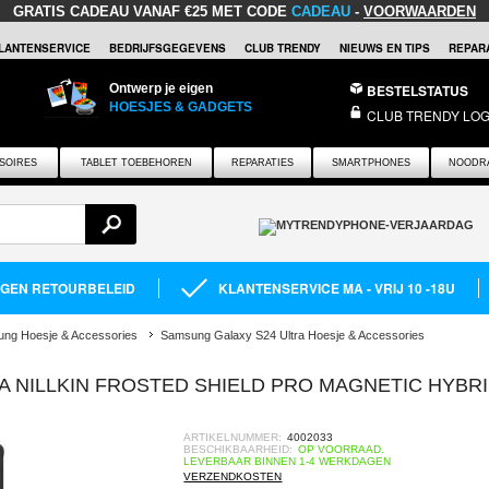
GRATIS CADEAU
VANAF €25 MET CODE
CADEAU
-
VOORWAARDEN
LANTENSERVICE
BEDRIJFSGEGEVENS
CLUB TRENDY
NIEUWS EN TIPS
REPARA
Ontwerp je eigen
BESTELSTATUS
HOESJES & GADGETS
CLUB TRENDY LOG
SOIRES
TABLET TOEBEHOREN
REPARATIES
SMARTPHONES
NOODR
AGEN RETOURBELEID
KLANTENSERVICE MA - VRIJ 10 -18U
ng Hoesje & Accessories
Samsung Galaxy S24 Ultra Hoesje & Accessories
 NILLKIN FROSTED SHIELD PRO MAGNETIC HYBR
ARTIKELNUMMER:
4002033
BESCHIKBAARHEID:
OP VOORRAAD.
LEVERBAAR BINNEN 1-4 WERKDAGEN
VERZENDKOSTEN