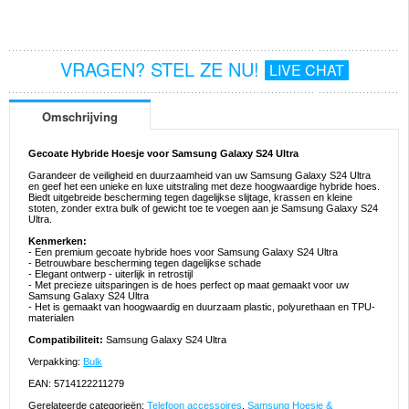
VRAGEN? STEL ZE NU!
LIVE CHAT
Omschrijving
Gecoate Hybride Hoesje voor Samsung Galaxy S24 Ultra
Garandeer de veiligheid en duurzaamheid van uw Samsung Galaxy S24 Ultra
en geef het een unieke en luxe uitstraling met deze hoogwaardige hybride hoes.
Biedt uitgebreide bescherming tegen dagelijkse slijtage, krassen en kleine
stoten, zonder extra bulk of gewicht toe te voegen aan je Samsung Galaxy S24
Ultra.
Kenmerken:
- Een premium gecoate hybride hoes voor Samsung Galaxy S24 Ultra
- Betrouwbare bescherming tegen dagelijkse schade
- Elegant ontwerp - uiterlijk in retrostijl
- Met precieze uitsparingen is de hoes perfect op maat gemaakt voor uw
Samsung Galaxy S24 Ultra
- Het is gemaakt van hoogwaardig en duurzaam plastic, polyurethaan en TPU-
materialen
Compatibiliteit:
Samsung Galaxy S24 Ultra
Verpakking:
Bulk
EAN: 5714122211279
Gerelateerde categorieën:
Telefoon accessoires
,
Samsung Hoesje &