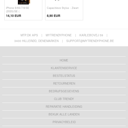
iPhone 6/6S/7/8/SE
Capacitieve Stylus - Zwart
(2020)/SE (
14,10 EUR
8,90 EUR
MTP.DK APS
|
MYTRENDYPHONE
|
KARLEBOVEJ 59
|
3400 HILLERØD, DENEMARKEN
|
SUPPORT@MYTRENDYPHONE.BE
HOME
KLANTENSERVICE
BESTELSTATUS
RETOURNEREN
BEDRIJFSGEGEVENS
CLUB TRENDY
REPARATIE HANDLEIDING
BEKIJK ALLE LANDEN
PRIVACYBELEID