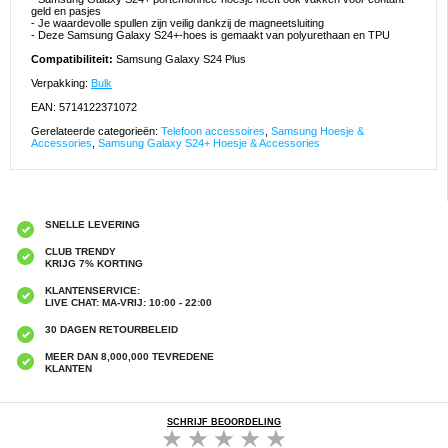
geld en pasjes
- Je waardevolle spullen zijn veilig dankzij de magneetsluiting
- Deze Samsung Galaxy S24+-hoes is gemaakt van polyurethaan en TPU
Compatibiliteit:
Samsung Galaxy S24 Plus
Verpakking:
Bulk
EAN: 5714122371072
Gerelateerde categorieën:
Telefoon accessoires
,
Samsung Hoesje &
Accessories
,
Samsung Galaxy S24+ Hoesje & Accessories
SNELLE LEVERING
CLUB TRENDY
KRIJG 7% KORTING
KLANTENSERVICE:
LIVE CHAT: MA-VRIJ: 10:00 - 22:00
30 DAGEN RETOURBELEID
MEER DAN 8,000,000 TEVREDENE
KLANTEN
SCHRIJF BEOORDELING