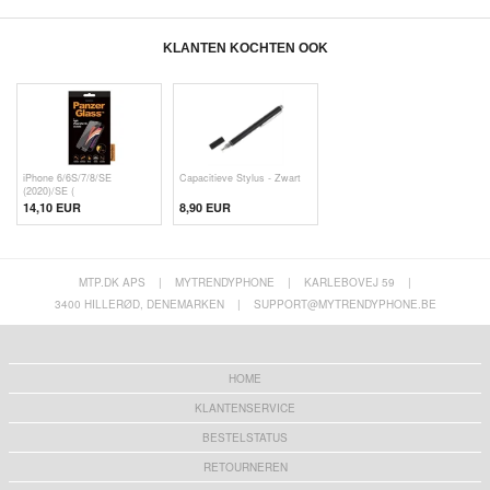
KLANTEN KOCHTEN OOK
iPhone 6/6S/7/8/SE
Capacitieve Stylus - Zwart
(2020)/SE (
14,10 EUR
8,90 EUR
MTP.DK APS
|
MYTRENDYPHONE
|
KARLEBOVEJ 59
|
3400 HILLERØD, DENEMARKEN
|
SUPPORT@MYTRENDYPHONE.BE
HOME
KLANTENSERVICE
BESTELSTATUS
RETOURNEREN