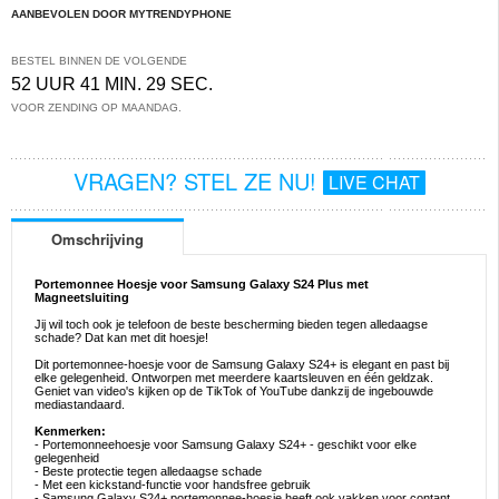
AANBEVOLEN DOOR MYTRENDYPHONE
BESTEL BINNEN DE VOLGENDE
52 UUR 41 MIN. 29 SEC.
VOOR ZENDING OP MAANDAG.
VRAGEN? STEL ZE NU!
LIVE CHAT
Omschrijving
Portemonnee Hoesje voor Samsung Galaxy S24 Plus met
Magneetsluiting
Jij wil toch ook je telefoon de beste bescherming bieden tegen alledaagse
schade? Dat kan met dit hoesje!
Dit portemonnee-hoesje voor de Samsung Galaxy S24+ is elegant en past bij
elke gelegenheid. Ontworpen met meerdere kaartsleuven en één geldzak.
Geniet van video's kijken op de TikTok of YouTube dankzij de ingebouwde
mediastandaard.
Kenmerken:
- Portemonneehoesje voor Samsung Galaxy S24+ - geschikt voor elke
gelegenheid
- Beste protectie tegen alledaagse schade
- Met een kickstand-functie voor handsfree gebruik
- Samsung Galaxy S24+ portemonnee-hoesje heeft ook vakken voor contant