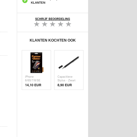
KLANTEN
SCHRIJF BEOORDELING
KLANTEN KOCHTEN OOK
iPhone
Capacitieve
6/6S/7/8/SE
Stylus - Zwart
(2020)/SE (
14,10 EUR
8,90 EUR