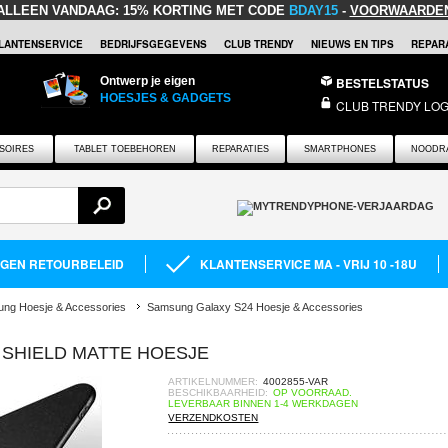
ALLEEN VANDAAG:
15% KORTING MET CODE
BDAY15
-
VOORWAARDE
LANTENSERVICE
BEDRIJFSGEGEVENS
CLUB TRENDY
NIEUWS EN TIPS
REPARA
Ontwerp je eigen
BESTELSTATUS
HOESJES & GADGETS
CLUB TRENDY LOG
SOIRES
TABLET TOEBEHOREN
REPARATIES
SMARTPHONES
NOODR
AGEN RETOURBELEID
KLANTENSERVICE MA - VRIJ 10 -18U
ng Hoesje & Accessories
Samsung Galaxy S24 Hoesje & Accessories
 SHIELD MATTE HOESJE
ARTIKELNUMMER:
4002855-VAR
BESCHIKBAARHEID:
OP VOORRAAD.
LEVERBAAR BINNEN 1-4 WERKDAGEN
VERZENDKOSTEN