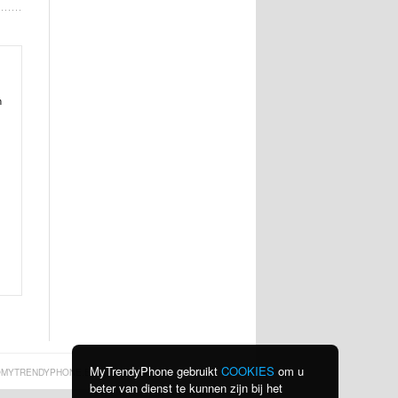
n
MyTrendyPhone gebruikt
COOKIES
om u
MYTRENDYPHONE.BE
beter van dienst te kunnen zijn bij het