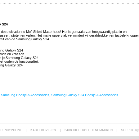
y S24
eze ultradunne Mofi Shield Matte-hoes! Het is gemaakt van hoogwaardig plastic en
ssen, stoten en vallen. Het matte oppervlak vermindert vingerafdrukken en tactiele knoppe
iteit van de Samsung Galaxy S24.
sung Galaxy S24
vallen en krassen
aan je Samsung Galaxy S24
ehouden de functionaliteit
ung Galaxy S24
,
Samsung Hoesje & Accessories
,
Samsung Galaxy S24 Hoesje & Accessories
TRENDYPHONE
|
KARLEBOVEJ 59
|
3400 HILLERØD, DENEMARKEN
|
SUPPORT@