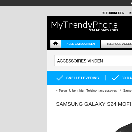
RETOURNEREN
K
ALLE CATEGORIEËN
TELEFOON ACCES
SNELLE LEVERING
30 D
«
Terug
U bent hier:
Telefoon accessoires
Samsu
SAMSUNG GALAXY S24 MOFI