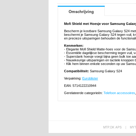
Omschrijving
Mofi Shield met Hoesje voor Samsung Galax
Bescherm je kostbare Samsung Galaxy S24 met d
beschermt je Samsung Galaxy S24 tegen vuil, kra
en precieze uitsparingen behouden de functional
Kenmerken:
- Elegante Mofi Shield Matte-hoes voor de Sam
- Essentiële dagelijkse bescherming tegen vuil, 
- Superslank hoesje voegt bijna geen bulk toe 
- Nauwkeurige uitsparingen en tactiele knoppen b
- Klik hem binnen enkele seconden op uw Sams
Compatibiliteit:
Samsung Galaxy S24
Verpakking:
Euroblister
EAN: 5714122210944
Gerelateerde categorieën:
Telefoon accessoires
MTP.DK APS
|
MY