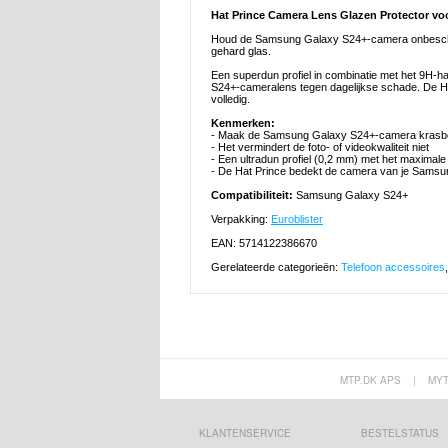
Hat Prince Camera Lens Glazen Protector v
Houd de Samsung Galaxy S24+-camera onbeschadi
gehard glas.
Een superdun profiel in combinatie met het 9H-
S24+-cameralens tegen dagelijkse schade. De 
volledig.
Kenmerken:
- Maak de Samsung Galaxy S24+-camera krasbe
- Het vermindert de foto- of videokwaliteit niet
- Een ultradun profiel (0,2 mm) met het maximal
- De Hat Prince bedekt de camera van je Samsu
Compatibiliteit:
Samsung Galaxy S24+
Verpakking:
Euroblister
EAN: 5714122386670
Gerelateerde categorieën:
Telefoon accessoires
MTP.DK APS
|
MY
KLANTENSERVICE
BESTELSTATUS