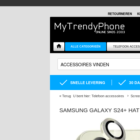
RETOURNEREN
K
ALLE CATEGORIEËN
TELEFOON ACCES
SNELLE LEVERING
30 D
«
Terug
U bent hier:
Telefoon accessoires
Scree
SAMSUNG GALAXY S24+ HAT