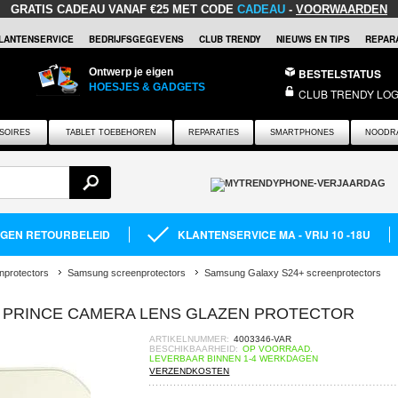
GRATIS CADEAU
VANAF €25 MET CODE
CADEAU
-
VOORWAARDEN
LANTENSERVICE
BEDRIJFSGEGEVENS
CLUB TRENDY
NIEUWS EN TIPS
REPARA
Ontwerp je eigen
BESTELSTATUS
HOESJES & GADGETS
CLUB TRENDY LOG
SOIRES
TABLET TOEBEHOREN
REPARATIES
SMARTPHONES
NOODR
AGEN RETOURBELEID
KLANTENSERVICE MA - VRIJ 10 -18U
nprotectors
Samsung screenprotectors
Samsung Galaxy S24+ screenprotectors
 PRINCE CAMERA LENS GLAZEN PROTECTOR
ARTIKELNUMMER:
4003346-VAR
BESCHIKBAARHEID:
OP VOORRAAD.
LEVERBAAR BINNEN 1-4 WERKDAGEN
VERZENDKOSTEN