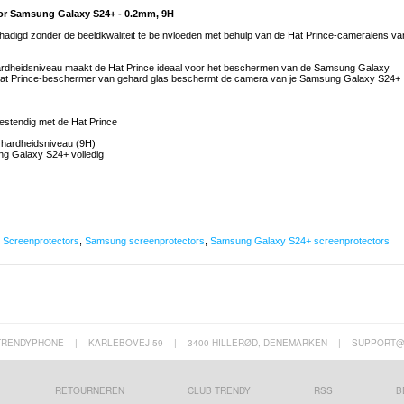
oor Samsung Galaxy S24+ - 0.2mm, 9H
gd zonder de beeldkwaliteit te beïnvloeden met behulp van de Hat Prince-cameralens va
hardheidsniveau maakt de Hat Prince ideaal voor het beschermen van de Samsung Galaxy
Hat Prince-beschermer van gehard glas beschermt de camera van je Samsung Galaxy S24+
stendig met de Hat Prince
e hardheidsniveau (9H)
ng Galaxy S24+ volledig
,
Screenprotectors
,
Samsung screenprotectors
,
Samsung Galaxy S24+ screenprotectors
TRENDYPHONE
|
KARLEBOVEJ 59
|
3400 HILLERØD, DENEMARKEN
|
SUPPORT@
RETOURNEREN
CLUB TRENDY
RSS
B