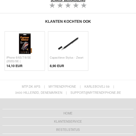
SCHRIJF BEOORDELING
KLANTEN KOCHTEN OOK
iPhone 6/6S/7/8/SE
Capacitieve Stylus - Zwart
(2020)/SE (
14,10 EUR
8,90 EUR
MTP.DK APS
|
MYTRENDYPHONE
|
KARLEBOVEJ 59
|
3400 HILLERØD, DENEMARKEN
|
SUPPORT@MYTRENDYPHONE.BE
HOME
KLANTENSERVICE
BESTELSTATUS