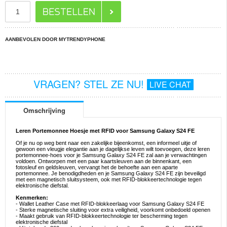
AANBEVOLEN DOOR MYTRENDYPHONE
VRAGEN? STEL ZE NU!
LIVE CHAT
Omschrijving
Leren Portemonnee Hoesje met RFID voor Samsung Galaxy S24 FE
Of je nu op weg bent naar een zakelijke bijeenkomst, een informeel uitje of
gewoon een vleugje elegantie aan je dagelijkse leven wilt toevoegen, deze leren
portemonnee-hoes voor je Samsung Galaxy S24 FE zal aan je verwachtingen
voldoen. Ontworpen met een paar kaartsleuven aan de binnenkant, een
fotosleuf en geldsleuven, vervangt het de behoefte aan een aparte
portemonnee. Je benodigdheden en je Samsung Galaxy S24 FE zijn beveiligd
met een magnetisch sluitsysteem, ook met RFID-blokkeertechnologie tegen
elektronische diefstal.
Kenmerken:
- Wallet Leather Case met RFID-blokkeerlaag voor Samsung Galaxy S24 FE
- Sterke magnetische sluiting voor extra veiligheid, voorkomt onbedoeld openen
- Maakt gebruik van RFID-blokkeertechnologie ter bescherming tegen
elektronische diefstal