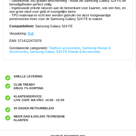
- Uitstekende 360 graden bescherming - houdt uw Samsung Galaxy S24 FE en
benodigdheden perfect veilig
- Ingebouwde enkele sleuven aan de binnenkant voor kaarten, ook een foto, en
een grote sleuf voor geld of soortgelijke items
- TPU-materiaal en echt leer werden gebruikt om deze hoogwaardige
portemonnee-hoes voor de Samsung Galaxy S24 FE te maken
Compatibiliteit:
Samsung Galaxy S24 FE
Verpakking:
Bulk
EAN: 5714122472076
Gerelateerde categorieën:
Telefoon accessoires
,
Samsung Hoesje &
Accessories
,
Samsung Galaxy S24 FE Hoesje & Accessories
SNELLE LEVERING
CLUB TRENDY
KRIJG 7% KORTING
KLANTENSERVICE:
LIVE CHAT: MA-VRIJ: 10:00 - 22:00
30 DAGEN RETOURBELEID
MEER DAN 8,000,000 TEVREDENE
KLANTEN