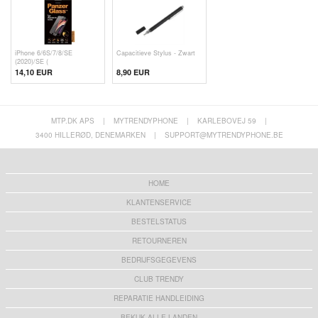
iPhone 6/6S/7/8/SE
Capacitieve Stylus - Zwart
(2020)/SE (
14,10 EUR
8,90 EUR
MTP.DK APS
|
MYTRENDYPHONE
|
KARLEBOVEJ 59
|
3400 HILLERØD, DENEMARKEN
|
SUPPORT@MYTRENDYPHONE.BE
HOME
KLANTENSERVICE
BESTELSTATUS
RETOURNEREN
BEDRIJFSGEGEVENS
CLUB TRENDY
REPARATIE HANDLEIDING
BEKIJK ALLE LANDEN