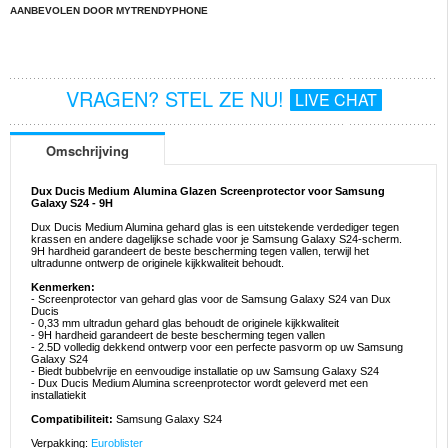
AANBEVOLEN DOOR MYTRENDYPHONE
VRAGEN? STEL ZE NU!
LIVE CHAT
Omschrijving
Dux Ducis Medium Alumina Glazen Screenprotector voor Samsung
Galaxy S24 - 9H
Dux Ducis Medium Alumina gehard glas is een uitstekende verdediger tegen
krassen en andere dagelijkse schade voor je Samsung Galaxy S24-scherm.
9H hardheid garandeert de beste bescherming tegen vallen, terwijl het
ultradunne ontwerp de originele kijkkwaliteit behoudt.
Kenmerken:
- Screenprotector van gehard glas voor de Samsung Galaxy S24 van Dux
Ducis
- 0,33 mm ultradun gehard glas behoudt de originele kijkkwaliteit
- 9H hardheid garandeert de beste bescherming tegen vallen
- 2.5D volledig dekkend ontwerp voor een perfecte pasvorm op uw Samsung
Galaxy S24
- Biedt bubbelvrije en eenvoudige installatie op uw Samsung Galaxy S24
- Dux Ducis Medium Alumina screenprotector wordt geleverd met een
installatiekit
Compatibiliteit:
Samsung Galaxy S24
Verpakking:
Euroblister