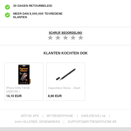
30 DAGEN RETOURBELEID
MEER DAN 8,000,000 TEVREDENE
KLANTEN
SCHRIJF BEOORDELING
KLANTEN KOCHTEN OOK
iPhone 6/6S/7/8/SE
Capacitieve Stylus - Zwart
(2020)/SE (
14,10 EUR
8,90 EUR
MTP.DK APS
|
MYTRENDYPHONE
|
KARLEBOVEJ 59
|
3400 HILLERØD, DENEMARKEN
|
SUPPORT@MYTRENDYPHONE.BE