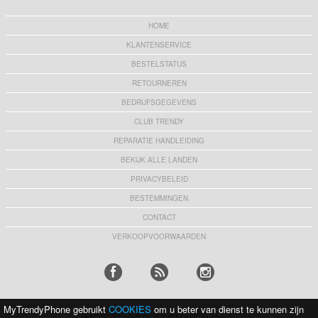
HOME
KLANTENSERVICE
BESTELSTATUS
RETOURNEREN
BEDRIJFSGEGEVENS
CLUB TRENDY
REPARATIE HANDLEIDING
BEKIJK ALLE LANDEN
PRIVACYBELEID
BESTEMMINGEN
CONTACT
VERKOOPVOORWAARDEN
MyTrendyPhone gebruikt
COOKIES
om u beter van dienst te kunnen zijn