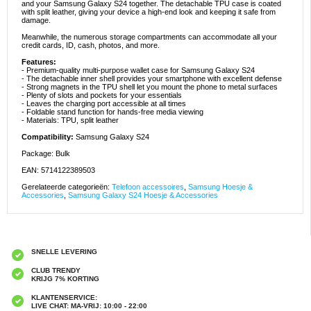
and your Samsung Galaxy S24 together. The detachable TPU case is coated
with split leather, giving your device a high-end look and keeping it safe from
damage.
Meanwhile, the numerous storage compartments can accommodate all your
credit cards, ID, cash, photos, and more.
Features:
- Premium-quality multi-purpose wallet case for Samsung Galaxy S24
- The detachable inner shell provides your smartphone with excellent defense
- Strong magnets in the TPU shell let you mount the phone to metal surfaces
- Plenty of slots and pockets for your essentials
- Leaves the charging port accessible at all times
- Foldable stand function for hands-free media viewing
- Materials: TPU, split leather
Compatibility:
Samsung Galaxy S24
Package: Bulk
EAN: 5714122389503
Gerelateerde categorieën:
Telefoon accessoires
,
Samsung Hoesje &
Accessories
,
Samsung Galaxy S24 Hoesje & Accessories
SNELLE LEVERING
CLUB TRENDY
KRIJG 7% KORTING
KLANTENSERVICE:
LIVE CHAT: MA-VRIJ: 10:00 - 22:00