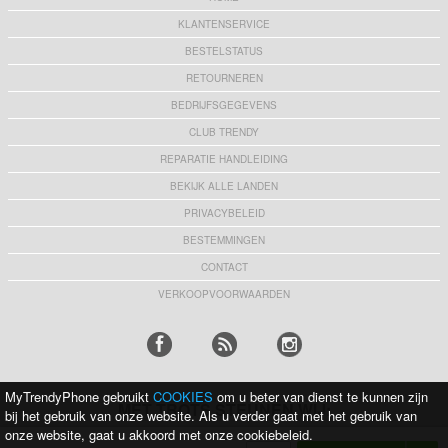
KLANTENSERVICE
BESTELSTATUS
RETOURNEREN
BEDRIJFSGEGEVENS
CLUB TRENDY
REPARATIE HANDLEIDING
BEKIJK ALLE LANDEN
PRIVACYBELEID
BESTEMMINGEN
CONTACT
VERKOOPVOORWAARDEN
MyTrendyPhone gebruikt
COOKIES
om u beter van dienst te kunnen zijn
MET TROTS STEUNEN WIJ:
bij het gebruik van onze website. Als u verder gaat met het gebruik van
onze website, gaat u akkoord met onze cookiebeleid.