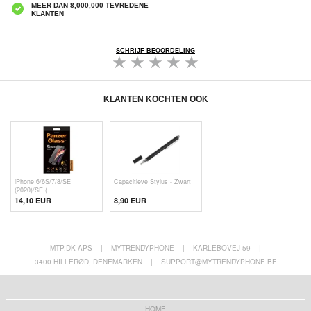
MEER DAN 8,000,000 TEVREDENE
KLANTEN
SCHRIJF BEOORDELING
KLANTEN KOCHTEN OOK
iPhone 6/6S/7/8/SE
Capacitieve Stylus - Zwart
(2020)/SE (
14,10 EUR
8,90 EUR
MTP.DK APS
|
MYTRENDYPHONE
|
KARLEBOVEJ 59
|
3400 HILLERØD, DENEMARKEN
|
SUPPORT@MYTRENDYPHONE.BE
HOME