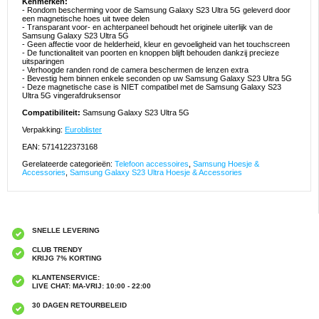
Kenmerken:
- Rondom bescherming voor de Samsung Galaxy S23 Ultra 5G geleverd door
een magnetische hoes uit twee delen
- Transparant voor- en achterpaneel behoudt het originele uiterlijk van de
Samsung Galaxy S23 Ultra 5G
- Geen affectie voor de helderheid, kleur en gevoeligheid van het touchscreen
- De functionaliteit van poorten en knoppen blijft behouden dankzij precieze
uitsparingen
- Verhoogde randen rond de camera beschermen de lenzen extra
- Bevestig hem binnen enkele seconden op uw Samsung Galaxy S23 Ultra 5G
- Deze magnetische case is NIET compatibel met de Samsung Galaxy S23
Ultra 5G vingerafdruksensor
Compatibiliteit:
Samsung Galaxy S23 Ultra 5G
Verpakking:
Euroblister
EAN: 5714122373168
Gerelateerde categorieën:
Telefoon accessoires
,
Samsung Hoesje &
Accessories
,
Samsung Galaxy S23 Ultra Hoesje & Accessories
SNELLE LEVERING
CLUB TRENDY
KRIJG 7% KORTING
KLANTENSERVICE:
LIVE CHAT: MA-VRIJ: 10:00 - 22:00
30 DAGEN RETOURBELEID