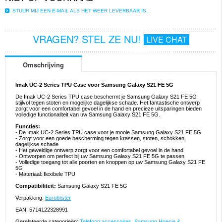
STUUR MIJ EEN E-MAIL ALS HET WEER LEVERBAAR IS.
VRAGEN? STEL ZE NU!
LIVE CHAT
Omschrijving
Imak UC-2 Series TPU Case voor Samsung Galaxy S21 FE 5G
De Imak UC-2 Series TPU case beschermt je Samsung Galaxy S21 FE 5G
stijlvol tegen stoten en mogelijke dagelijkse schade. Het fantastische ontwerp
zorgt voor een comfortabel gevoel in de hand en precieze uitsparingen bieden
volledige functionaliteit van uw Samsung Galaxy S21 FE 5G.
Functies:
- De Imak UC-2 Series TPU case voor je mooie Samsung Galaxy S21 FE 5G
- Zorgt voor een goede bescherming tegen krassen, stoten, schokken,
dagelijkse schade
- Het geweldige ontwerp zorgt voor een comfortabel gevoel in de hand
- Ontworpen om perfect bij uw Samsung Galaxy S21 FE 5G te passen
- Volledige toegang tot alle poorten en knoppen op uw Samsung Galaxy S21 FE
5G
- Materiaal: flexibele TPU
Compatibiliteit:
Samsung Galaxy S21 FE 5G
Verpakking:
Euroblister
EAN: 5714122328991
Gerelateerde categorieën:
Telefoon accessoires
,
Samsung Hoesje &