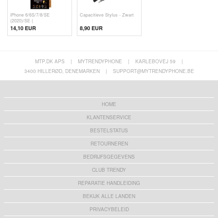
iPhone 6/6S/7/8/SE
Capacitieve Stylus - Zwart
(2020)/SE (
14,10 EUR
8,90 EUR
MTP.DK APS
|
MYTRENDYPHONE
|
KARLEBOVEJ 59
|
3400 HILLERØD, DENEMARKEN
|
SUPPORT@MYTRENDYPHONE.BE
HOME
KLANTENSERVICE
BESTELSTATUS
RETOURNEREN
BEDRIJFSGEGEVENS
CLUB TRENDY
REPARATIE HANDLEIDING
BEKIJK ALLE LANDEN
PRIVACYBELEID