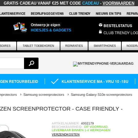
GRATIS CADEAU
VANAF €25 MET CODE
CADEAU
-
VOORWAARDEN
LANTENSERVICE
BEDRIJFSGEGEVENS
CLUB TRENDY
NIEUWS EN TIPS
REPARA
Ontwerp je eigen
BESTELSTATUS
HOESJES & GADGETS
CLUB TRENDY LOG
SOIRES
TABLET TOEBEHOREN
REPARATIES
SMARTPHONES
NOODR
AGEN RETOURBELEID
KLANTENSERVICE MA - VRIJ 10 -18U
nprotectors
Samsung screenprotectors
Samsung Galaxy S10e screenprotectors
ZEN SCREENPROTECTOR - CASE FRIENDLY -
ARTIKELNUMMER:
4002179
BESCHIKBAARHEID:
OP VOORRAAD.
LEVERBAAR BINNEN 1-4 WERKDAGEN
VERZENDKOSTEN