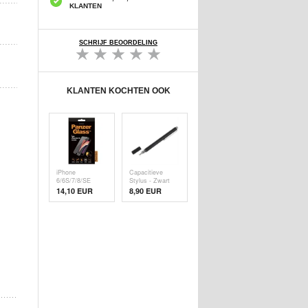
KLANTEN
SCHRIJF BEOORDELING
KLANTEN KOCHTEN OOK
iPhone
Capacitieve
6/6S/7/8/SE
Stylus - Zwart
(2020)/SE (
14,10 EUR
8,90 EUR