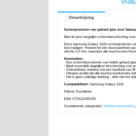
VRAG
Omschrijving
Screenprotector van gehard glas voor Samsu
Bied de best mogelijke schermbescherming voor
Deze Samsung Galaxy S10e screenprotector van g
beschadigen. Hoewel het een duurzaamheid van 9
slechts 0,3 mm, waardoor alle touchscreen-funct
Kenmerken:
- Een schermbeschermer van helder gehard gl
- Biedt essentiële dagelijkse bescherming voor
- Onbreekbaar ontwerp met een hardheid van 9
- Ultradun profiel dat alle touchscreenfuncties b
- Het is geen volledige dekking - dekt niet het h
Compatibiliteit:
Samsung Galaxy S10e
Pakket: Euroblister
EAN: 5714122381491
Gerelateerde categorieën:
Telefoon accessoires