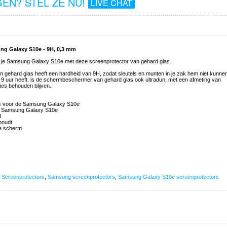
EN? STEL ZE NU!
LIVE CHAT
ng Galaxy S10e - 9H, 0,3 mm
 je Samsung Galaxy S10e met deze screenprotector van gehard glas.
ehard glas heeft een hardheid van 9H, zodat sleutels en munten in je zak hem niet kunne
 uur heeft, is de schermbeschermer van gehard glas ook ultradun, met een afmeting van
ies behouden blijven.
as voor de Samsung Galaxy S10e
 je Samsung Galaxy S10e
H
ehoudt
ele scherm
,
Screenprotectors
,
Samsung screenprotectors
,
Samsung Galaxy S10e screenprotectors