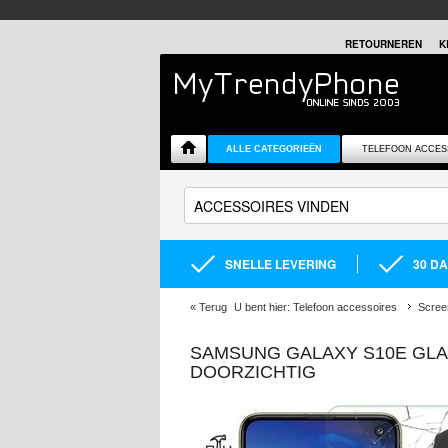
RETOURNEREN
K
ALLE CATEGORIEËN
TELEFOON ACCES
SNELLE LEVERING
30 D
«
Terug
U bent hier:
Telefoon accessoires
Scree
SAMSUNG GALAXY S10E GLA
DOORZICHTIG