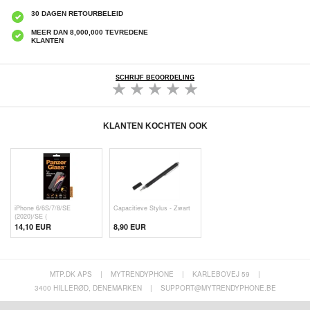
30 DAGEN RETOURBELEID
MEER DAN 8,000,000 TEVREDENE
KLANTEN
SCHRIJF BEOORDELING
KLANTEN KOCHTEN OOK
iPhone 6/6S/7/8/SE
Capacitieve Stylus - Zwart
(2020)/SE (
14,10 EUR
8,90 EUR
MTP.DK APS
|
MYTRENDYPHONE
|
KARLEBOVEJ 59
|
3400 HILLERØD, DENEMARKEN
|
SUPPORT@MYTRENDYPHONE.BE