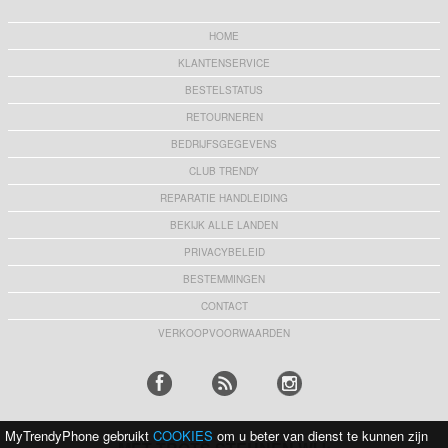
HOME
KLANTENSERVICE
BESTELSTATUS
RETOURNEREN
BEDRIJFSGEGEVENS
CLUB TRENDY
REPARATIE HANDLEIDING
BEKIJK ALLE LANDEN
PRIVACYBELEID
BESTEMMINGEN
CONTACT
VERKOOPVOORWAARDEN
MyTrendyPhone gebruikt
COOKIES
om u beter van dienst te kunnen zijn