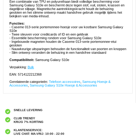
Een combinatie van TPU en polyurethaan biedt volledige bescherming voor
Samsung Galaxy S10e en beschermt deze tegen stof, vuil, stoten, krassen en
dagelijkse slijtage. Magnetische aantrekkingskracht houdt de behuizing
gesloten en het slimme ontwerp maakt handsfree gebruik mogelijk tijdens het
bekijken van media-inhoud.
Functies:
- Caseme 013-serie portemonnee-hoesje voor uw kostbare Samsung Galaxy
S10e
- Twee sleuven voor creditcards of ID en een geldvak
- Essentiële bescherming rondom voor Samsung Galaxy S10e
- Ingebouwde magneten houden de Caseme 013-serie portemonnee-etui
gesloten
- Nauwkeurige uitsparingen behouden de functionaliteit van poorten en knoppen
- Slim ontwerp verandert de behuizing in een handsfree standaard
Compatibiliteit:
Samsung Galaxy S10e
Verpakking:
Bulk
EAN: 5714122212368
Gerelateerde categorieën:
Telefoon accessoires
,
Samsung Hoesje &
Accessories
,
Samsung Galaxy S10e Hoesje & Accessories
SNELLE LEVERING
CLUB TRENDY
KRIJG 7% KORTING
KLANTENSERVICE:
LIVE CHAT: MA-VRIJ: 10:00 - 22:00