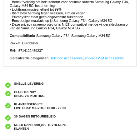
- Bedekt volledig het hele scherm voor optimale scherm Samsung Galaxy F34,
Galaxy M34 5G-bescherming
- Lichttransmissiesnelheid tot 99%
- Biedt bescherming tegen krassen, stof en vegen
- Privacyfilter staat geen ongewenste blikken toe
- Eenvoudige installatie op je Samsung Galaxy F34, Galaxy M34 5G
- Deze privacy screenprotector is NIET compatibel met de vingerafdruksensor
van de Samsung Galaxy F34, Galaxy M34 5G
Compatibiliteit:
Samsung Galaxy F34, Samsung Galaxy M34 5G
Pakket: Euroblister
EAN: 5714122459237
Gerelateerde categorieën:
Telefoon accessoires
,
Andere GSM accessoires
SNELLE LEVERING
CLUB TRENDY
KRIJG 7% KORTING
KLANTENSERVICE:
LIVE CHAT: MA-VRIJ: 10:00 - 22:00
30 DAGEN RETOURBELEID
MEER DAN 8,000,000 TEVREDENE
KLANTEN