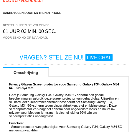
NOG 3 OP VOORRAAD!
AANBEVOLEN DOOR MYTRENDYPHONE
BESTEL BINNEN DE VOLGENDE
61 UUR 02 MIN. 59 SEC.
VOOR ZENDING OP MAANDAG.
VRAGEN? STEL ZE NU!
LIVE CHAT
Omschrijving
Privacy Glazen Screenprotector voor Samsung Galaxy F34, Galaxy M34
5G - 9H, 0,3 mm
Geef je Samsung Galaxy F34, Galaxy M34 5G scherm een goede
bescherming en gebruik deze screenprotector van gehard glas. Ultra-thin en
9H hard, deze schermbeschermer beschermt het Samsung Galaxy F34,
Galaxy M34 5G-scherm tegen vingerafdrukken, stof en kleine stoten. Deze
screenprotector vervaagt het scherm door ongewenste looks en houdt uw
privacy weg. Met een lichttransmissiesnelheid tot 99% zijn uw
schermprestaties onaangetast
Functies:
- Screenprotector van gehard glas voor Samsung Galaxy F34, Galaxy M34 5G
met een privacyfilter