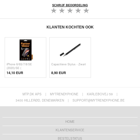
SCHRIJF BEOORDELING
KLANTEN KOCHTEN OOK
iPhone 6/6S/7/8/SE
Capacitieve Stylus - Zwart
(2020)/SE (
14,10 EUR
8,90 EUR
MTP.DK APS
|
MYTRENDYPHONE
|
KARLEBOVEJ 59
|
3400 HILLERØD, DENEMARKEN
|
SUPPORT@MYTRENDYPHONE.BE
HOME
KLANTENSERVICE
BESTELSTATUS