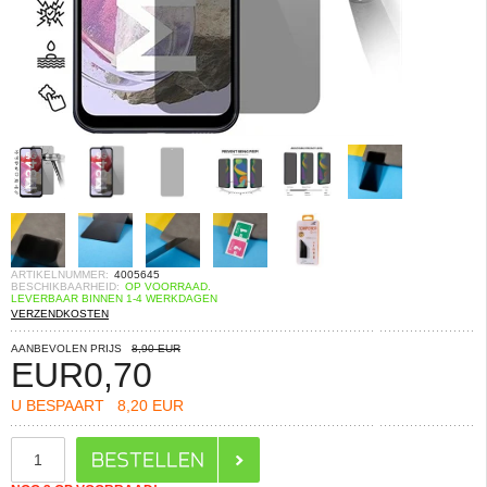
ARTIKELNUMMER:
4005645
BESCHIKBAARHEID:
OP VOORRAAD.
LEVERBAAR BINNEN 1-4 WERKDAGEN
VERZENDKOSTEN
AANBEVOLEN PRIJS
8,90 EUR
EUR
0,70
U BESPAART
8,20 EUR