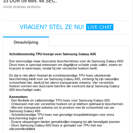
33 UUR 09 MIN. 48 SEC.
VOOR ZENDING MORGEN.
VRAGEN? STEL ZE NU!
LIVE CHAT
Omschrijving
Schokbestendig TPU-hoesje voor Samsung Galaxy A55
Een eenvoudige maar duurzame beschermhoes voor de Samsung Galaxy A55!
Deze hoes is speciaal ontworpen om dagelijkse schade zoals vallen, stoten en
krassen te weerstaan, omdat hij vier versterkte hoeken heeft.
En dat is niet alles! Hoewel de schokbestendige TPU-hoes uitstekende
bescherming biedt voor uw Samsung Galaxy A55, verbergt hij zijn natuurlijke
schoonheid niet, dankzij het uiterst transparante ontwerp. Vier versterkte
hoeken vormen een duurzame barrière die voorkomt dat je Samsung Galaxy
A55 beschadigd raakt.
Kenmerken:
- Een flexibele en valbestendige TPU-hoes voor Samsung Galaxy A55
- Ontworpen met vier versterkte hoeken om je telefoon optimaal te beschermen
- Met een transparant ontwerp om te pronken met de schoonheid van uw
Samsung Galaxy A55
- Schokbestendige TPU-hoes met gevoelige knopafdekkingen voor extra
bescherming tegen stof
- Exacte uitsparingen bieden gemakkelijke toegang tot alle benodigde poorten
- Deze Samsung Galaxy A55-hoes is gemaakt van TPU met een
siliconenflexibiliteit