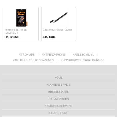
iPhone 6/6S/7/8/SE
Capacitieve Stylus - Zwart
(2020)/SE (
14,10 EUR
8,90 EUR
MTP.DK APS
|
MYTRENDYPHONE
|
KARLEBOVEJ 59
|
3400 HILLERØD, DENEMARKEN
|
SUPPORT@MYTRENDYPHONE.BE
HOME
KLANTENSERVICE
BESTELSTATUS
RETOURNEREN
BEDRIJFSGEGEVENS
CLUB TRENDY