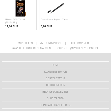
iPhone 6/6S/7/8/SE
Capacitieve Stylus - Zwart
(2020)/SE (
14,10 EUR
8,90 EUR
MTP.DK APS
|
MYTRENDYPHONE
|
KARLEBOVEJ 59
|
3400 HILLERØD, DENEMARKEN
|
SUPPORT@MYTRENDYPHONE.BE
HOME
KLANTENSERVICE
BESTELSTATUS
RETOURNEREN
BEDRIJFSGEGEVENS
CLUB TRENDY
REPARATIE HANDLEIDING