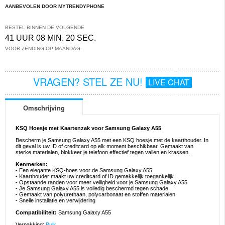
AANBEVOLEN DOOR MYTRENDYPHONE
BESTEL BINNEN DE VOLGENDE
41 UUR 08 MIN. 20 SEC.
VOOR ZENDING OP MAANDAG.
VRAGEN? STEL ZE NU!
LIVE CHAT
Omschrijving
KSQ Hoesje met Kaartenzak voor Samsung Galaxy A55
Bescherm je Samsung Galaxy A55 met een KSQ hoesje met de kaarthouder. In
dit geval is uw ID of creditcard op elk moment beschikbaar. Gemaakt van
sterke materialen, blokkeer je telefoon effectief tegen vallen en krassen.
Kenmerken:
- Een elegante KSQ-hoes voor de Samsung Galaxy A55
- Kaarthouder maakt uw creditcard of ID gemakkelijk toegankelijk
- Opstaande randen voor meer veiligheid voor je Samsung Galaxy A55
- Je Samsung Galaxy A55 is volledig beschermd tegen schade
- Gemaakt van polyurethaan, polycarbonaat en stoffen materialen
- Snelle installatie en verwijdering
Compatibiliteit:
Samsung Galaxy A55
Verpakking:
Bulk