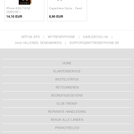
iPhone 6/6S/7/8/SE
Capacitieve Stylus - Zwart
(2020)/SE (
14,10 EUR
8,90 EUR
MTP.DK APS
|
MYTRENDYPHONE
|
KARLEBOVEJ 59
|
3400 HILLERØD, DENEMARKEN
|
SUPPORT@MYTRENDYPHONE.BE
HOME
KLANTENSERVICE
BESTELSTATUS
RETOURNEREN
BEDRIJFSGEGEVENS
CLUB TRENDY
REPARATIE HANDLEIDING
BEKIJK ALLE LANDEN
PRIVACYBELEID