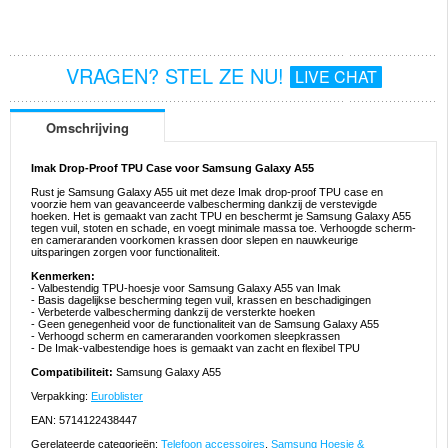
VRAGEN? STEL ZE NU!
LIVE CHAT
Omschrijving
Imak Drop-Proof TPU Case voor Samsung Galaxy A55
Rust je Samsung Galaxy A55 uit met deze Imak drop-proof TPU case en
voorzie hem van geavanceerde valbescherming dankzij de verstevigde
hoeken. Het is gemaakt van zacht TPU en beschermt je Samsung Galaxy A55
tegen vuil, stoten en schade, en voegt minimale massa toe. Verhoogde scherm-
en cameraranden voorkomen krassen door slepen en nauwkeurige
uitsparingen zorgen voor functionaliteit.
Kenmerken:
- Valbestendig TPU-hoesje voor Samsung Galaxy A55 van Imak
- Basis dagelijkse bescherming tegen vuil, krassen en beschadigingen
- Verbeterde valbescherming dankzij de versterkte hoeken
- Geen genegenheid voor de functionaliteit van de Samsung Galaxy A55
- Verhoogd scherm en cameraranden voorkomen sleepkrassen
- De Imak-valbestendige hoes is gemaakt van zacht en flexibel TPU
Compatibiliteit:
Samsung Galaxy A55
Verpakking:
Euroblister
EAN: 5714122438447
Gerelateerde categorieën:
Telefoon accessoires
,
Samsung Hoesje &