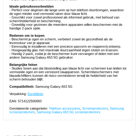
Ideale gebruiksvoorbeelden
- Perfect voor degenen die lange uren op hun telefoon doorbrengen, waardoor
de ogen minder snel vermoeid raken door blauw licht.
- Geschikt voor zowel professioneel als informeel gebruik, met behoud van
schermhelderheid en bescherming.
- Geweldig voor gezinnen die meerdere apparaten willen beschermen met de
handige 2-pack optie.
Redenen om te kopen
- Beschermt je ogen en scherm, verbetert zowel de gezondheid als de
levensduur van je apparaat.
- Eenvoudig te installeren met een precieze pasvorm en noppenvrij ontwerp.
- Hoogwaardig glas met maximale duurzaamheid tegen stoten en krassen.
- Handig 2-pack, zodat je de beschermer kunt vervangen of delen met een
andere Samsung Galaxy A53 5G gebruiker.
Belangrijke feiten
- Studies tonen aan dat blootstelling aan blauw licht van schermen kan leiden tot
vermoeide ogen en een verstoord slaappatroon. Schermbeschermers met
blauwlichtfilters kunnen dit risico verminderen terwijl de helderheid van het
scherm behouden blijft.
Compatibiliteit:
Samsung Galaxy A53 5G
Verpakking:
Euroblister
EAN: 5714122500083
Gerelateerde categorieën:
Telefoon accessoires
,
Screenprotectors
,
Samsung
screenprotectors
,
Samsung Galaxy A53 5G screenprotectors