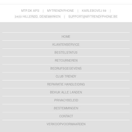
MTP.DK APS
|
MYTRENDYPHONE
|
KARLEBOVEJ 59
|
3400 HILLERØD, DENEMARKEN
|
SUPPORT@MYTRENDYPHONE.BE
HOME
KLANTENSERVICE
BESTELSTATUS
RETOURNEREN
BEDRIJFSGEGEVENS
CLUB TRENDY
REPARATIE HANDLEIDING
BEKIJK ALLE LANDEN
PRIVACYBELEID
BESTEMMINGEN
CONTACT
VERKOOPVOORWAARDEN