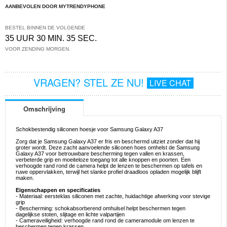
AANBEVOLEN DOOR MYTRENDYPHONE
BESTEL BINNEN DE VOLGENDE
35 UUR 30 MIN. 35 SEC.
VOOR ZENDING MORGEN.
VRAGEN? STEL ZE NU!
LIVE CHAT
Omschrijving
Schokbestendig siliconen hoesje voor Samsung Galaxy A37
Zorg dat je Samsung Galaxy A37 er fris en beschermd uitziet zonder dat hij
groter wordt. Deze zacht aanvoelende siliconen hoes omhelst de Samsung
Galaxy A37 voor betrouwbare bescherming tegen vallen en krassen,
verbeterde grip en moeiteloze toegang tot alle knoppen en poorten. Een
verhoogde rand rond de camera helpt de lenzen te beschermen op tafels en
ruwe oppervlakken, terwijl het slanke profiel draadloos opladen mogelijk blijft
maken.
Eigenschappen en specificaties
- Materiaal: eersteklas siliconen met zachte, huidachtige afwerking voor stevige
grip
- Bescherming: schokabsorberend omhulsel helpt beschermen tegen
dagelijkse stoten, slijtage en lichte valpartijen
- Cameraveiligheid: verhoogde rand rond de cameramodule om lenzen te
beschermen tegen krassen