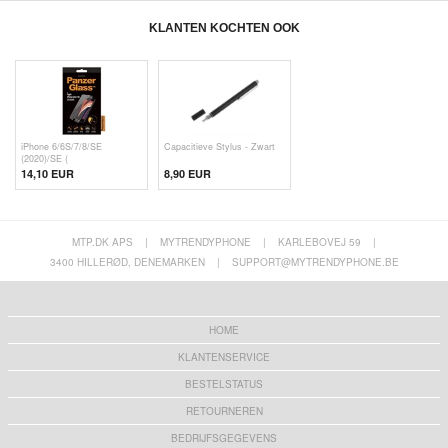
KLANTEN KOCHTEN OOK
iPhone 6/6S/7/8/SE
Capacitieve Stylus - Zwart
(2020)/SE (
14,10 EUR
8,90 EUR
MTP.DK APS
|
MYTRENDYPHONE
|
KARLEBOVEJ 59
|
3400 HILLERØD, DENEMARKEN
|
SUPPORT@MYTRENDYPHONE.BE
HOME
KLANTENSERVICE
BESTELSTATUS
RETOURNEREN
BEDRIJFSGEGEVENS