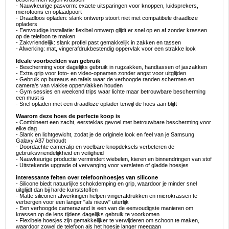
- Nauwkeurige pasvorm: exacte uitsparingen voor knoppen, luidsprekers,
microfoons en oplaadpoort
- Draadloos opladen: slank ontwerp stoort niet met compatibele draadloze
opladers
- Eenvoudige installatie: flexibel ontwerp glijdt er snel op en af zonder krassen
op de telefoon te maken
- Zakvriendelijk: slank profiel past gemakkelijk in zakken en tassen
- Afwerking: mat, vingerafdrukbestendig oppervlak voor een strakke look
Ideale voorbeelden van gebruik
- Bescherming voor dagelijks gebruik in rugzakken, handtassen of jaszakken
- Extra grip voor foto- en video-opnamen zonder angst voor uitglijden
- Gebruik op bureaus en tafels waar de verhoogde randen schermen en
camera's van vlakke oppervlakken houden
- Gym sessies en weekend trips waar lichte maar betrouwbare bescherming
een must is
- Snel opladen met een draadloze oplader terwijl de hoes aan blijft
Waarom deze hoes de perfecte koop is
- Combineert een zacht, eersteklas gevoel met betrouwbare bescherming voor
elke dag
- Slank en lichtgewicht, zodat je de originele look en feel van je Samsung
Galaxy A37 behoudt
- Doordachte cameralip en voelbare knopdeksels verbeteren de
gebruiksvriendelijkheid en veiligheid
- Nauwkeurige productie vermindert wiebelen, kieren en binnendringen van stof
- Uitstekende upgrade of vervanging voor versleten of gladde hoesjes
interessante feiten over telefoonhoesjes van silicone
- Silicone biedt natuurlijke schokdemping en grip, waardoor je minder snel
uitglijdt dan bij harde kunststoffen
- Matte siliconen afwerkingen helpen vingerafdrukken en microkrassen te
verbergen voor een langer "als nieuw" uiterlijk
- Een verhoogde camerazand is een van de eenvoudigste manieren om
krassen op de lens tijdens dagelijks gebruik te voorkomen
- Flexibele hoesjes zijn gemakkelijker te verwijderen om schoon te maken,
waardoor zowel de telefoon als het hoesje langer meegaan