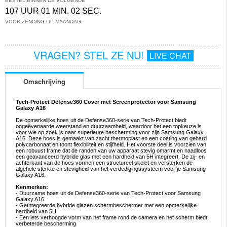
BESTEL BINNEN DE VOLGENDE
107 UUR 01 MIN. 02 SEC.
VOOR ZENDING OP MAANDAG.
VRAGEN? STEL ZE NU!
LIVE CHAT
Omschrijving
Tech-Protect Defense360 Cover met Screenprotector voor Samsung
Galaxy A16
De opmerkelijke hoes uit de Defense360-serie van Tech-Protect biedt
ongeëvenaarde weerstand en duurzaamheid, waardoor het een topkeuze is
voor wie op zoek is naar superieure bescherming voor zijn Samsung Galaxy
A16. Deze hoes is gemaakt van zacht thermoplast en een coating van gehard
polycarbonaat en toont flexibiliteit en stijfheid. Het voorste deel is voorzien van
een robuust frame dat de randen van uw apparaat stevig omarmt en naadloos
een geavanceerd hybride glas met een hardheid van 5H integreert. De zij- en
achterkant van de hoes vormen een structureel skelet en versterken de
algehele sterkte en stevigheid van het verdedigingssysteem voor je Samsung
Galaxy A16.
Kenmerken:
- Duurzame hoes uit de Defense360-serie van Tech-Protect voor Samsung
Galaxy A16
- Geïntegreerde hybride glazen schermbeschermer met een opmerkelijke
hardheid van 5H
- Een iets verhoogde vorm van het frame rond de camera en het scherm biedt
verbeterde bescherming