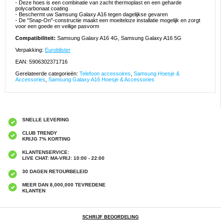
- Deze hoes is een combinatie van zacht thermoplast en een geharde
polycarbonaat coating
- Beschermt uw Samsung Galaxy A16 tegen dagelijkse gevaren
- De "Snap-On"-constructie maakt een moeiteloze installatie mogelijk en zorgt
voor een goede en veilige pasvorm
Compatibiliteit:
Samsung Galaxy A16 4G, Samsung Galaxy A16 5G
Verpakking:
Euroblister
EAN: 5906302371716
Gerelateerde categorieën:
Telefoon accessoires
,
Samsung Hoesje &
Accessories
,
Samsung Galaxy A16 Hoesje & Accessories
SNELLE LEVERING
CLUB TRENDY
KRIJG 7% KORTING
KLANTENSERVICE:
LIVE CHAT: MA-VRIJ: 10:00 - 22:00
30 DAGEN RETOURBELEID
MEER DAN 8,000,000 TEVREDENE
KLANTEN
SCHRIJF BEOORDELING