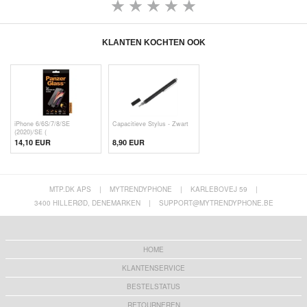
KLANTEN KOCHTEN OOK
iPhone 6/6S/7/8/SE
Capacitieve Stylus - Zwart
(2020)/SE (
14,10 EUR
8,90 EUR
MTP.DK APS
|
MYTRENDYPHONE
|
KARLEBOVEJ 59
|
3400 HILLERØD, DENEMARKEN
|
SUPPORT@MYTRENDYPHONE.BE
HOME
KLANTENSERVICE
BESTELSTATUS
RETOURNEREN