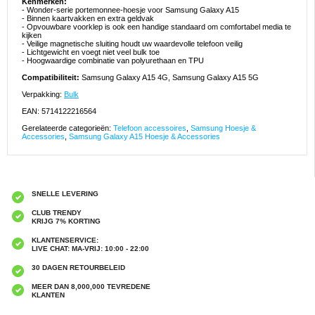
Kenmerken:
- Wonder-serie portemonnee-hoesje voor Samsung Galaxy A15
- Binnen kaartvakken en extra geldvak
- Opvouwbare voorklep is ook een handige standaard om comfortabel media te
kijken
- Veilige magnetische sluiting houdt uw waardevolle telefoon veilig
- Lichtgewicht en voegt niet veel bulk toe
- Hoogwaardige combinatie van polyurethaan en TPU
Compatibiliteit:
Samsung Galaxy A15 4G, Samsung Galaxy A15 5G
Verpakking:
Bulk
EAN: 5714122216564
Gerelateerde categorieën:
Telefoon accessoires
,
Samsung Hoesje &
Accessories
,
Samsung Galaxy A15 Hoesje & Accessories
SNELLE LEVERING
CLUB TRENDY
KRIJG 7% KORTING
KLANTENSERVICE:
LIVE CHAT: MA-VRIJ: 10:00 - 22:00
30 DAGEN RETOURBELEID
MEER DAN 8,000,000 TEVREDENE
KLANTEN