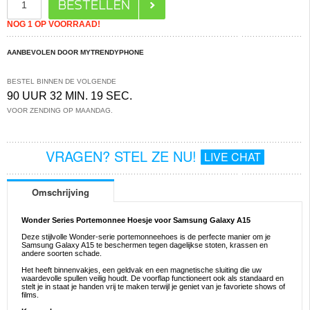
NOG 1 OP VOORRAAD!
AANBEVOLEN DOOR MYTRENDYPHONE
BESTEL BINNEN DE VOLGENDE
90 UUR 32 MIN. 18 SEC.
VOOR ZENDING OP MAANDAG.
VRAGEN? STEL ZE NU!
LIVE CHAT
Omschrijving
Wonder Series Portemonnee Hoesje voor Samsung Galaxy A15
Deze stijlvolle Wonder-serie portemonneehoes is de perfecte manier om je
Samsung Galaxy A15 te beschermen tegen dagelijkse stoten, krassen en
andere soorten schade.
Het heeft binnenvakjes, een geldvak en een magnetische sluiting die uw
waardevolle spullen veilig houdt. De voorflap functioneert ook als standaard en
stelt je in staat je handen vrij te maken terwijl je geniet van je favoriete shows of
films.