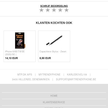
SCHRIJF BEOORDELING
KLANTEN KOCHTEN OOK
iPhone 6/6S/7/8/SE
Capacitieve Stylus - Zwart
(2020)/SE (
14,10 EUR
8,90 EUR
MTP.DK APS
|
MYTRENDYPHONE
|
KARLEBOVEJ 59
|
3400 HILLERØD, DENEMARKEN
|
SUPPORT@MYTRENDYPHONE.BE
HOME
KLANTENSERVICE