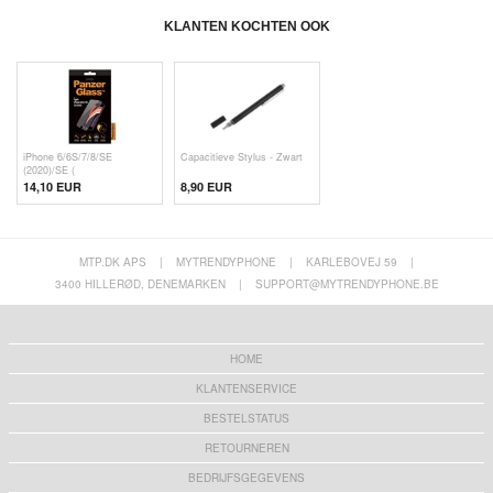
KLANTEN KOCHTEN OOK
iPhone 6/6S/7/8/SE
Capacitieve Stylus - Zwart
(2020)/SE (
14,10 EUR
8,90 EUR
MTP.DK APS
|
MYTRENDYPHONE
|
KARLEBOVEJ 59
|
3400 HILLERØD, DENEMARKEN
|
SUPPORT@MYTRENDYPHONE.BE
HOME
KLANTENSERVICE
BESTELSTATUS
RETOURNEREN
BEDRIJFSGEGEVENS