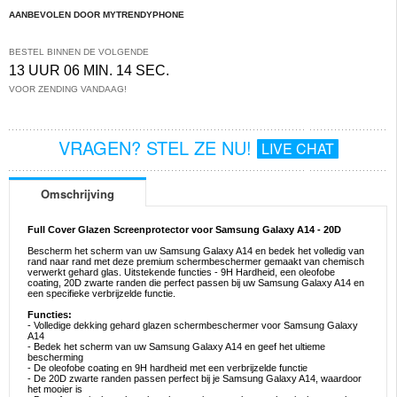
AANBEVOLEN DOOR MYTRENDYPHONE
BESTEL BINNEN DE VOLGENDE
13 UUR 06 MIN. 13 SEC.
VOOR ZENDING VANDAAG!
VRAGEN? STEL ZE NU!
LIVE CHAT
Omschrijving
Full Cover Glazen Screenprotector voor Samsung Galaxy A14 - 20D
Bescherm het scherm van uw Samsung Galaxy A14 en bedek het volledig van
rand naar rand met deze premium schermbeschermer gemaakt van chemisch
verwerkt gehard glas. Uitstekende functies - 9H Hardheid, een oleofobe
coating, 20D zwarte randen die perfect passen bij uw Samsung Galaxy A14 en
een specifieke verbrijzelde functie.
Functies:
- Volledige dekking gehard glazen schermbeschermer voor Samsung Galaxy
A14
- Bedek het scherm van uw Samsung Galaxy A14 en geef het ultieme
bescherming
- De oleofobe coating en 9H hardheid met een verbrijzelde functie
- De 20D zwarte randen passen perfect bij je Samsung Galaxy A14, waardoor
het mooier is