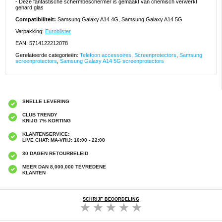
- Deze fantastische schermbeschermer is gemaakt van chemisch verwerkt
gehard glas
Compatibiliteit:
Samsung Galaxy A14 4G, Samsung Galaxy A14 5G
Verpakking:
Euroblister
EAN: 5714122212078
Gerelateerde categorieën:
Telefoon accessoires
,
Screenprotectors
,
Samsung
screenprotectors
,
Samsung Galaxy A14 5G screenprotectors
SNELLE LEVERING
CLUB TRENDY
KRIJG 7% KORTING
KLANTENSERVICE:
LIVE CHAT: MA-VRIJ: 10:00 - 22:00
30 DAGEN RETOURBELEID
MEER DAN 8,000,000 TEVREDENE
KLANTEN
SCHRIJF BEOORDELING