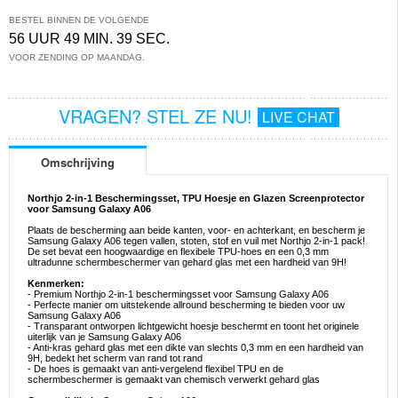
BESTEL BINNEN DE VOLGENDE
56 UUR 49 MIN. 39 SEC.
VOOR ZENDING OP MAANDAG.
VRAGEN? STEL ZE NU!
LIVE CHAT
Omschrijving
Northjo 2-in-1 Beschermingsset, TPU Hoesje en Glazen Screenprotector
voor Samsung Galaxy A06
Plaats de bescherming aan beide kanten, voor- en achterkant, en bescherm je
Samsung Galaxy A06 tegen vallen, stoten, stof en vuil met Northjo 2-in-1 pack!
De set bevat een hoogwaardige en flexibele TPU-hoes en een 0,3 mm
ultradunne schermbeschermer van gehard glas met een hardheid van 9H!
Kenmerken:
- Premium Northjo 2-in-1 beschermingsset voor Samsung Galaxy A06
- Perfecte manier om uitstekende allround bescherming te bieden voor uw
Samsung Galaxy A06
- Transparant ontworpen lichtgewicht hoesje beschermt en toont het originele
uiterlijk van je Samsung Galaxy A06
- Anti-kras gehard glas met een dikte van slechts 0,3 mm en een hardheid van
9H, bedekt het scherm van rand tot rand
- De hoes is gemaakt van anti-vergelend flexibel TPU en de
schermbeschermer is gemaakt van chemisch verwerkt gehard glas