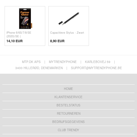
iPhone 6/6S/7/8/SE
Capacitieve Stylus - Zwart
(2020)/SE (
14,10 EUR
8,90 EUR
MTP.DK APS
|
MYTRENDYPHONE
|
KARLEBOVEJ 59
|
3400 HILLERØD, DENEMARKEN
|
SUPPORT@MYTRENDYPHONE.BE
HOME
KLANTENSERVICE
BESTELSTATUS
RETOURNEREN
BEDRIJFSGEGEVENS
CLUB TRENDY