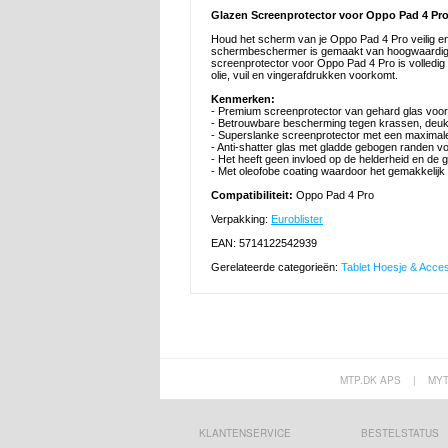
Glazen Screenprotector voor Oppo Pad 4 Pro
Houd het scherm van je Oppo Pad 4 Pro veilig 
schermbeschermer is gemaakt van hoogwaardig g
screenprotector voor Oppo Pad 4 Pro is volledig t
olie, vuil en vingerafdrukken voorkomt.
Kenmerken:
- Premium screenprotector van gehard glas voo
- Betrouwbare bescherming tegen krassen, deuke
- Superslanke screenprotector met een maximal
- Anti-shatter glas met gladde gebogen randen voo
- Het heeft geen invloed op de helderheid en de 
- Met oleofobe coating waardoor het gemakkelijk
Compatibiliteit:
Oppo Pad 4 Pro
Verpakking:
Euroblister
EAN: 5714122542939
Gerelateerde categorieën:
Tablet Hoesje & Acce
MTP.DK APS
|
MY
KLANTENSERVICE
BESTELSTATUS