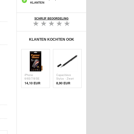
KLANTEN
SCHRIJF BEOORDELING
KLANTEN KOCHTEN OOK
iPhone
Capacitieve
6/6S/7/8/SE
Stylus - Zwart
(2020)/SE (
14,10 EUR
8,90 EUR