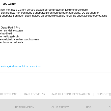
 - 9H, 0.3mm
en wel met deze 0,3mm gehard glazen screenprotector. Deze onbreekbare
ehard glas met een hoge transparantie en een delicate aanraking. De ultradunne
ransparant en heeft geen invloed op de beeldkwaliteit, terwijl de speciaal oleofobe coating
r Oppo Pad 4 Pro
n en kleine stoten
e hardheid
r veilig gebruik
gevoeligheid van het touchscreen
 schoon te maken is
ssories
,
Andere tablet accessoires
TRENDYPHONE
|
KARLEBOVEJ 59
|
3400 HILLERØD, DENEMARKEN
|
SUPPORT@
RETOURNEREN
CLUB TRENDY
RSS
B