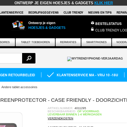
ONTWERP JE EIGEN HOESJES & GADGETS
KLIK HIER
LANTENSERVICE
BEDRIJFSGEGEVENS
CLUB TRENDY
NIEUWS EN TIPS
REPARA
Ontwerp je eigen
BESTELSTATUS
HOESJES & GADGETS
CLUB TRENDY LOG
SOIRES
TABLET TOEBEHOREN
REPARATIES
SMARTPHONES
NOODR
AGEN RETOURBELEID
KLANTENSERVICE MA - VRIJ 10 -18U
Andere tablet accessoires
CREENPROTECTOR - CASE FRIENDLY - DOORZICHT
ARTIKELNUMMER:
4011295
BESCHIKBAARHEID:
OP VOORRAAD.
LEVERBAAR BINNEN 1-4 WERKDAGEN
VERZENDKOSTEN