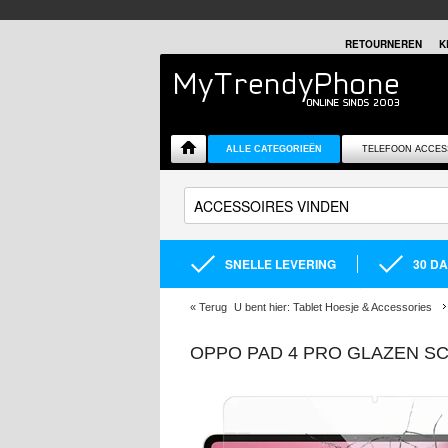
RETOURNEREN
K
ALLE CATEGORIEËN
TELEFOON ACCES
SNELLE LEVERING
30 D
«
Terug
U bent hier:
Tablet Hoesje & Accessories
OPPO PAD 4 PRO GLAZEN S