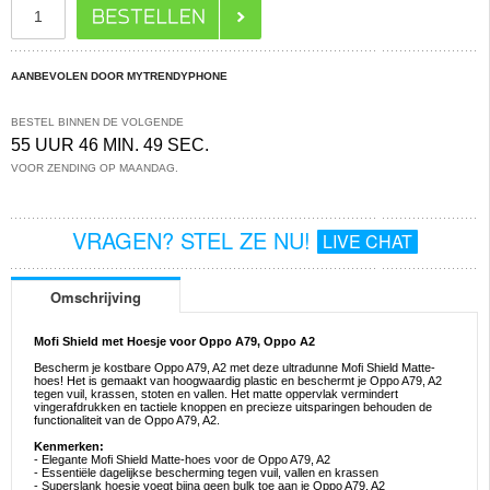
AANBEVOLEN DOOR MYTRENDYPHONE
BESTEL BINNEN DE VOLGENDE
55 UUR 46 MIN. 49 SEC.
VOOR ZENDING OP MAANDAG.
VRAGEN? STEL ZE NU!
LIVE CHAT
Omschrijving
Mofi Shield met Hoesje voor Oppo A79, Oppo A2
Bescherm je kostbare Oppo A79, A2 met deze ultradunne Mofi Shield Matte-
hoes! Het is gemaakt van hoogwaardig plastic en beschermt je Oppo A79, A2
tegen vuil, krassen, stoten en vallen. Het matte oppervlak vermindert
vingerafdrukken en tactiele knoppen en precieze uitsparingen behouden de
functionaliteit van de Oppo A79, A2.
Kenmerken:
- Elegante Mofi Shield Matte-hoes voor de Oppo A79, A2
- Essentiële dagelijkse bescherming tegen vuil, vallen en krassen
- Superslank hoesje voegt bijna geen bulk toe aan je Oppo A79, A2