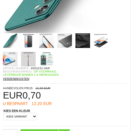
ARTIKELNUMMER:
4003231-VAR
BESCHIKBAARHEID:
OP VOORRAAD.
LEVERBAAR BINNEN 1-4 WERKDAGEN
VERZENDKOSTEN
AANBEVOLEN PRIJS
12,90 EUR
EUR
0,70
U BESPAART
12,20 EUR
KIES EEN KLEUR