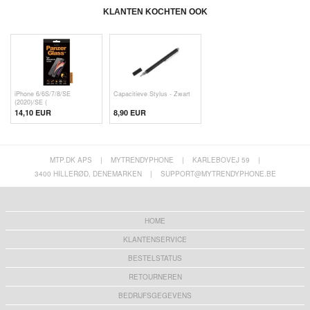
KLANTEN KOCHTEN OOK
iPhone 6/6S/7/8/SE
Capacitieve Stylus - Zwart
(2020)/SE (
14,10 EUR
8,90 EUR
MTP.DK APS
|
MYTRENDYPHONE
|
KARLEBOVEJ 59
|
3400 HILLERØD, DENEMARKEN
|
SUPPORT@MYTRENDYPHONE.BE
HOME
KLANTENSERVICE
BESTELSTATUS
RETOURNEREN
BEDRIJFSGEGEVENS