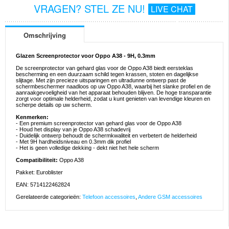
VRAGEN? STEL ZE NU!
LIVE CHAT
Omschrijving
Glazen Screenprotector voor Oppo A38 - 9H, 0.3mm
De screenprotector van gehard glas voor de Oppo A38 biedt eersteklas
bescherming en een duurzaam schild tegen krassen, stoten en dagelijkse
slijtage. Met zijn precieze uitsparingen en ultradunne ontwerp past de
schermbeschermer naadloos op uw Oppo A38, waarbij het slanke profiel en de
aanraakgevoeligheid van het apparaat behouden blijven. De hoge transparantie
zorgt voor optimale helderheid, zodat u kunt genieten van levendige kleuren en
scherpe details op uw scherm.
Kenmerken:
- Een premium screenprotector van gehard glas voor de Oppo A38
- Houd het display van je Oppo A38 schadevrij
- Duidelijk ontwerp behoudt de schermkwaliteit en verbetert de helderheid
- Met 9H hardheidsniveau en 0.3mm dik profiel
- Het is geen volledige dekking - dekt niet het hele scherm
Compatibiliteit:
Oppo A38
Pakket: Euroblister
EAN: 5714122462824
Gerelateerde categorieën:
Telefoon accessoires
,
Andere GSM accessoires