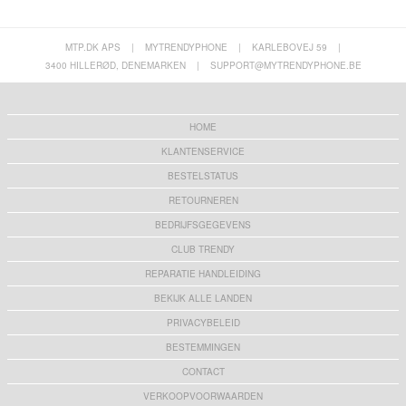
MTP.DK APS
|
MYTRENDYPHONE
|
KARLEBOVEJ 59
|
3400 HILLERØD, DENEMARKEN
|
SUPPORT@MYTRENDYPHONE.BE
HOME
KLANTENSERVICE
BESTELSTATUS
RETOURNEREN
BEDRIJFSGEGEVENS
CLUB TRENDY
REPARATIE HANDLEIDING
BEKIJK ALLE LANDEN
PRIVACYBELEID
BESTEMMINGEN
CONTACT
VERKOOPVOORWAARDEN