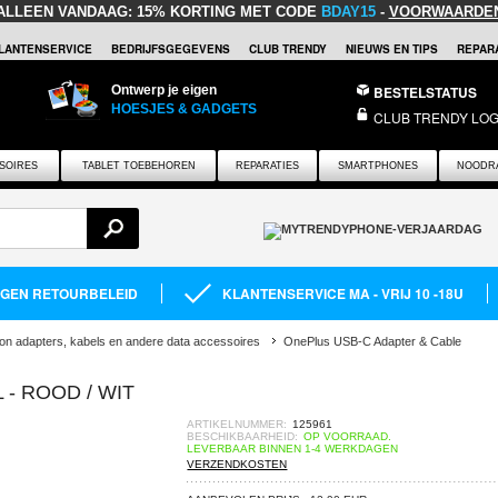
ALLEEN VANDAAG:
15% KORTING MET CODE
BDAY15
-
VOORWAARDE
LANTENSERVICE
BEDRIJFSGEGEVENS
CLUB TRENDY
NIEUWS EN TIPS
REPARA
Ontwerp je eigen
BESTELSTATUS
HOESJES & GADGETS
CLUB TRENDY LOG
SOIRES
TABLET TOEBEHOREN
REPARATIES
SMARTPHONES
NOODR
AGEN RETOURBELEID
KLANTENSERVICE MA - VRIJ 10 -18U
oon adapters, kabels en andere data accessoires
OnePlus USB-C Adapter & Cable
- ROOD / WIT
ARTIKELNUMMER:
125961
BESCHIKBAARHEID:
OP VOORRAAD.
LEVERBAAR BINNEN 1-4 WERKDAGEN
VERZENDKOSTEN