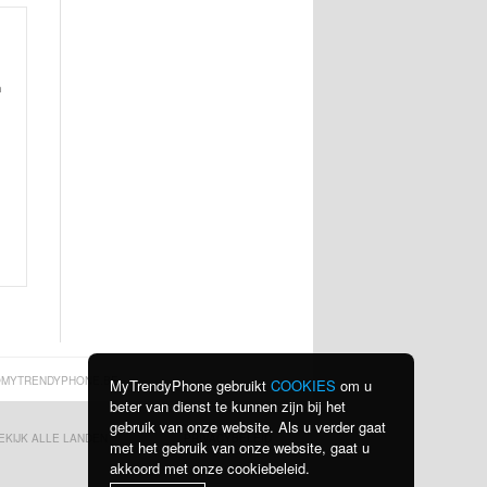
n
MYTRENDYPHONE.BE
MyTrendyPhone gebruikt
COOKIES
om u
beter van dienst te kunnen zijn bij het
gebruik van onze website. Als u verder gaat
EKIJK ALLE LANDEN
PRIVACYBELEID
met het gebruik van onze website, gaat u
akkoord met onze cookiebeleid.