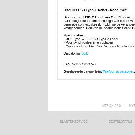
OnePlus USB Type-C Kabel - Rood / Wit
Deze nieuwe
USB-C kabel van OnePlus
om te 
dat is toegesneden om het design van de nieuwste
generatie connectiviteit richt zich op de verande
vastgehouden. Een van de hoofdfuncties van USB
Specificaties:
- USB Type-C ---> USB Type-A kabel
- Voor synchroniseren en opladen
- Compatibel met OnePlus Dash snelle oplaadtec
Verpakking:
Bulk
EAN: 5712579123749
Gerelateerde categorieën:
Telefoon accessoires
MTP.DK APS
|
MY
KLANTENSERVICE
BESTELSTATUS