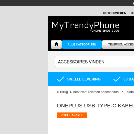
RETOURNEREN
K
ALLE CATEGORIEËN
TELEFOON ACCES
SNELLE LEVERING
30 D
«
Terug
U bent hier:
Telefoon accessoires
Telef
ONEPLUS USB TYPE-C KABEL 