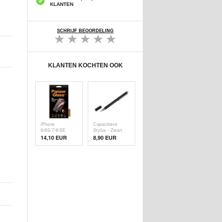
KLANTEN
SCHRIJF BEOORDELING
KLANTEN KOCHTEN OOK
iPhone
Capacitieve
6/6S/7/8/SE
Stylus - Zwart
(2020)/SE (
14,10 EUR
8,90 EUR