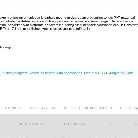
synchroniseren en opladen is omhuld met hoog duurzaam en vuurbestendig PVT materiaal
 mobiele toestellen te passen. Hij is oprolbaar en wirwarvrij, maar langer. Deze volgende
rende behoeften van platforms en toestellen, terwijl alle functionele voordelen van USB worde
 Type-C is de mogelijkheid voor omkeerbare plug oriëntatie.
hnologie
,
Telefoon adapters, kabels en andere data accessoires
,
OnePlus USB-C Adapter & Cable
TRENDYPHONE
|
KARLEBOVEJ 59
|
3400 HILLERØD, DENEMARKEN
|
SUPPORT@
RETOURNEREN
CLUB TRENDY
RSS
B