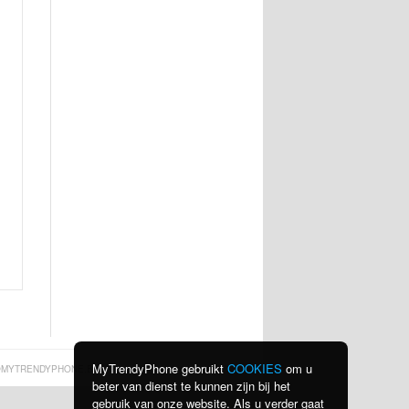
MyTrendyPhone gebruikt
COOKIES
om u
MYTRENDYPHONE.BE
beter van dienst te kunnen zijn bij het
gebruik van onze website. Als u verder gaat