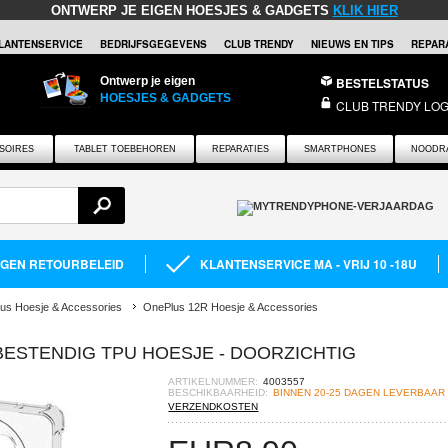
ONTWERP JE EIGEN HOESJES & GADGETS
KLIK HIER
LANTENSERVICE
BEDRIJFSGEGEVENS
CLUB TRENDY
NIEUWS EN TIPS
REPARA
Ontwerp je eigen
BESTELSTATUS
HOESJES & GADGETS
CLUB TRENDY LOG
SOIRES
TABLET TOEBEHOREN
REPARATIES
SMARTPHONES
NOODR
AGEN RETOURBELEID
KLANTENSERVICE MA - VRIJ 10 -18U
us Hoesje & Accessories
OnePlus 12R Hoesje & Accessories
BESTENDIG TPU HOESJE - DOORZICHTIG
ARTIKELNUMMER:
4003557
BESCHIKBAARHEID:
BINNEN 20-25 DAGEN LEVERBAAR
VERZENDKOSTEN