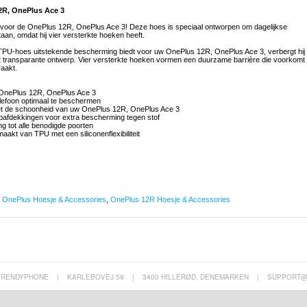
2R, OnePlus Ace 3
or de OnePlus 12R, OnePlus Ace 3! Deze hoes is speciaal ontworpen om dagelijkse
aan, omdat hij vier versterkte hoeken heeft.
e TPU-hoes uitstekende bescherming biedt voor uw OnePlus 12R, OnePlus Ace 3, verbergt hij
terst transparante ontwerp. Vier versterkte hoeken vormen een duurzame barrière die voorkomt
aakt.
r OnePlus 12R, OnePlus Ace 3
elefoon optimaal te beschermen
et de schoonheid van uw OnePlus 12R, OnePlus Ace 3
afdekkingen voor extra bescherming tegen stof
g tot alle benodigde poorten
kt van TPU met een siliconenflexibiliteit
,
OnePlus Hoesje & Accessories
,
OnePlus 12R Hoesje & Accessories
TRENDYPHONE
|
KARLEBOVEJ 59
|
3400 HILLERØD, DENEMARKEN
|
SUPPORT@