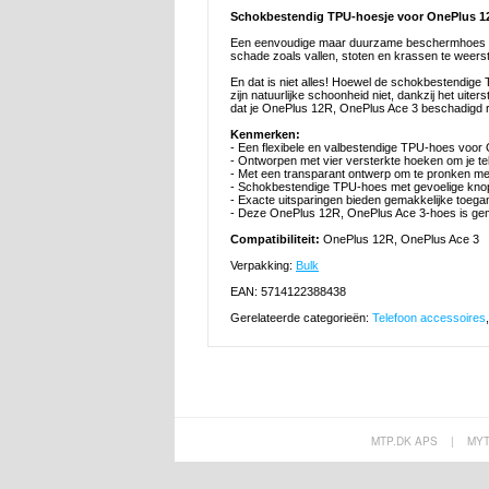
Schokbestendig TPU-hoesje voor OnePlus 1
Een eenvoudige maar duurzame beschermhoes vo
schade zoals vallen, stoten en krassen te weerst
En dat is niet alles! Hoewel de schokbestendig
zijn natuurlijke schoonheid niet, dankzij het ui
dat je OnePlus 12R, OnePlus Ace 3 beschadigd r
Kenmerken:
- Een flexibele en valbestendige TPU-hoes voo
- Ontworpen met vier versterkte hoeken om je t
- Met een transparant ontwerp om te pronken m
- Schokbestendige TPU-hoes met gevoelige knop
- Exacte uitsparingen bieden gemakkelijke toegan
- Deze OnePlus 12R, OnePlus Ace 3-hoes is gemaa
Compatibiliteit:
OnePlus 12R, OnePlus Ace 3
Verpakking:
Bulk
EAN: 5714122388438
Gerelateerde categorieën:
Telefoon accessoires
MTP.DK APS
|
MY