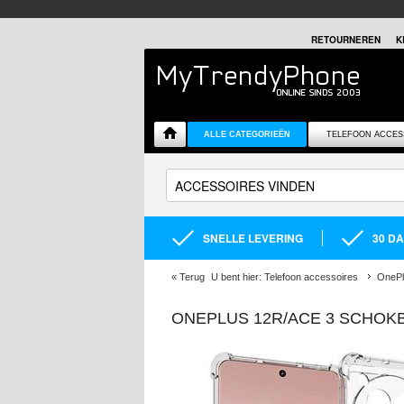
RETOURNEREN
K
ALLE CATEGORIEËN
TELEFOON ACCES
SNELLE LEVERING
30 D
«
Terug
U bent hier:
Telefoon accessoires
OnePl
ONEPLUS 12R/ACE 3 SCHOK