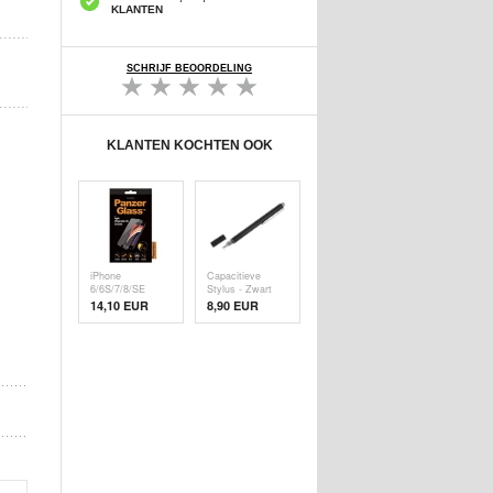
KLANTEN
SCHRIJF BEOORDELING
KLANTEN KOCHTEN OOK
iPhone
Capacitieve
6/6S/7/8/SE
Stylus - Zwart
(2020)/SE (
14,10 EUR
8,90 EUR