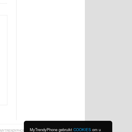
MyTrendyPhone gebruikt
COOKIES
om u
MYTRENDYPHONE.BE