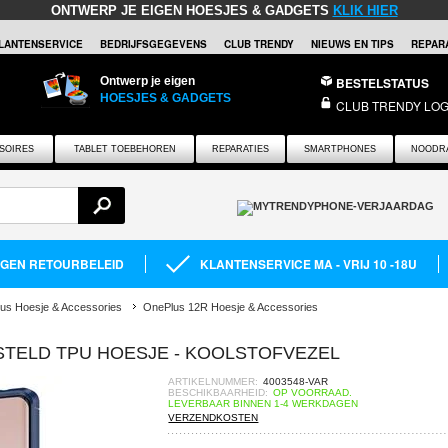
ONTWERP JE EIGEN HOESJES & GADGETS
KLIK HIER
LANTENSERVICE
BEDRIJFSGEGEVENS
CLUB TRENDY
NIEUWS EN TIPS
REPARA
Ontwerp je eigen
BESTELSTATUS
HOESJES & GADGETS
CLUB TRENDY LOG
SOIRES
TABLET TOEBEHOREN
REPARATIES
SMARTPHONES
NOODR
AGEN RETOURBELEID
KLANTENSERVICE MA - VRIJ 10 -18U
us Hoesje & Accessories
OnePlus 12R Hoesje & Accessories
STELD TPU HOESJE - KOOLSTOFVEZEL
ARTIKELNUMMER:
4003548-VAR
BESCHIKBAARHEID:
OP VOORRAAD.
LEVERBAAR BINNEN 1-4 WERKDAGEN
VERZENDKOSTEN