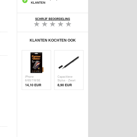
KLANTEN
SCHRIJF BEOORDELING
KLANTEN KOCHTEN OOK
iPhone
Capacitieve
6/6S/7/8/SE
Stylus - Zwart
(2020)/SE (
14,10 EUR
8,90 EUR