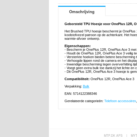
Omschrijving
Geborsteld TPU Hoesje voor OnePlus 12R, On
Het Brushed TPU hoesje beschermt je OnePlus 12R
koolstofvezel patroon op de achterkant. Het hoes
warmte-afvoer ontwerp.
Eigenschappen:
- Bescherm je OnePlus 12R, OnePlus Ace 3 met d
- Houdt de OnePlus 12R, OnePlus Ace 3 veilig t
- Versterkte hoeken bieden betere bescherming t
- Verhoogde lippen rond de camera en het displ
- Inwendige bescherming tegen oververhitting ti
- Voegt geen extra bulk toe dankzij het lichte e
- Dit OnePlus 12R, OnePlus Ace 3 hoesje is gem
Compatibiliteit:
OnePlus 12R, OnePlus Ace 3
Verpakking:
Bulk
EAN: 5714122388346
Gerelateerde categorieën:
Telefoon accessoires
MTP.DK APS
|
MY