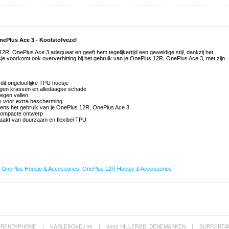
ePlus Ace 3 - Koolstofvezel
, OnePlus Ace 3 adequaat en geeft hem tegelijkertijd een geweldige stijl, dankzij het
je voorkomt ook oververhitting bij het gebruik van je OnePlus 12R, OnePlus Ace 3, met zijn
it ongelooflijke TPU hoesje
egen krassen en alledaagse schade
egen vallen
ay voor extra bescherming
jdens het gebruik van je OnePlus 12R, OnePlus Ace 3
n compacte ontwerp
aakt van duurzaam en flexibel TPU
,
OnePlus Hoesje & Accessories
,
OnePlus 12R Hoesje & Accessories
TRENDYPHONE
|
KARLEBOVEJ 59
|
3400 HILLERØD, DENEMARKEN
|
SUPPORT@