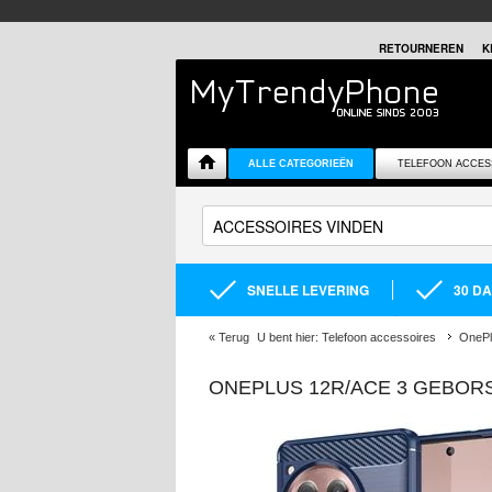
RETOURNEREN
K
ALLE CATEGORIEËN
TELEFOON ACCES
SNELLE LEVERING
30 D
«
Terug
U bent hier:
Telefoon accessoires
OnePl
ONEPLUS 12R/ACE 3 GEBOR