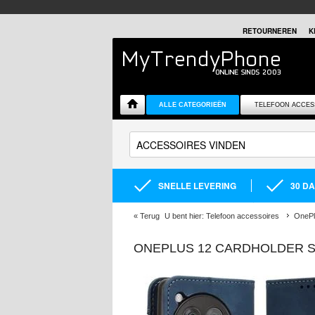
RETOURNEREN
K
ALLE CATEGORIEËN
TELEFOON ACCES
SNELLE LEVERING
30 D
«
Terug
U bent hier:
Telefoon accessoires
OnePl
ONEPLUS 12 CARDHOLDER 