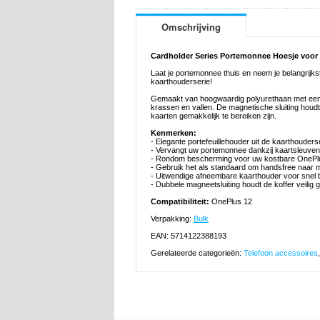
Omschrijving
Cardholder Series Portemonnee Hoesje voor
Laat je portemonnee thuis en neem je belangrijk
kaarthouderserie!
Gemaakt van hoogwaardig polyurethaan met een b
krassen en vallen. De magnetische sluiting houdt
kaarten gemakkelijk te bereiken zijn.
Kenmerken:
- Elegante portefeuillehouder uit de kaarthouder
- Vervangt uw portemonnee dankzij kaartsleuven
- Rondom bescherming voor uw kostbare OnePl
- Gebruik het als standaard om handsfree naar m
- Uitwendige afneembare kaarthouder voor snel b
- Dubbele magneetsluiting houdt de koffer veilig 
Compatibiliteit:
OnePlus 12
Verpakking:
Bulk
EAN: 5714122388193
Gerelateerde categorieën:
Telefoon accessoires