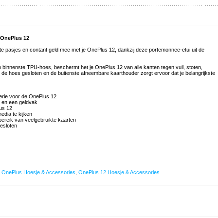
 OnePlus 12
ste pasjes en contant geld mee met je OnePlus 12, dankzij deze portemonnee-etui uit de
innenste TPU-hoes, beschermt het je OnePlus 12 van alle kanten tegen vuil, stoten,
 de hoes gesloten en de buitenste afneembare kaarthouder zorgt ervoor dat je belangrijkste
serie voor de OnePlus 12
 en een geldvak
us 12
edia te kijken
ereik van veelgebruikte kaarten
gesloten
,
OnePlus Hoesje & Accessories
,
OnePlus 12 Hoesje & Accessories