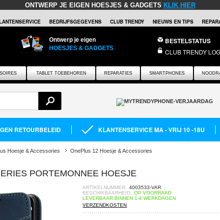
ONTWERP JE EIGEN HOESJES & GADGETS
KLIK HIER
LANTENSERVICE
BEDRIJFSGEGEVENS
CLUB TRENDY
NIEUWS EN TIPS
REPARA
Ontwerp je eigen
BESTELSTATUS
HOESJES & GADGETS
CLUB TRENDY LOG
SOIRES
TABLET TOEBEHOREN
REPARATIES
SMARTPHONES
NOODR
AGEN RETOURBELEID
KLANTENSERVICE MA - VRIJ 10 -18U
us Hoesje & Accessories
OnePlus 12 Hoesje & Accessories
SERIES PORTEMONNEE HOESJE
ARTIKELNUMMER:
4003533-VAR
BESCHIKBAARHEID:
OP VOORRAAD.
LEVERBAAR BINNEN 1-4 WERKDAGEN
VERZENDKOSTEN