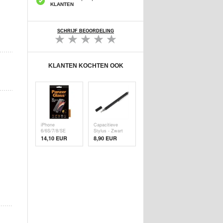
KLANTEN
SCHRIJF BEOORDELING
KLANTEN KOCHTEN OOK
iPhone
Capacitieve
6/6S/7/8/SE
Stylus - Zwart
(2020)/SE (
14,10 EUR
8,90 EUR