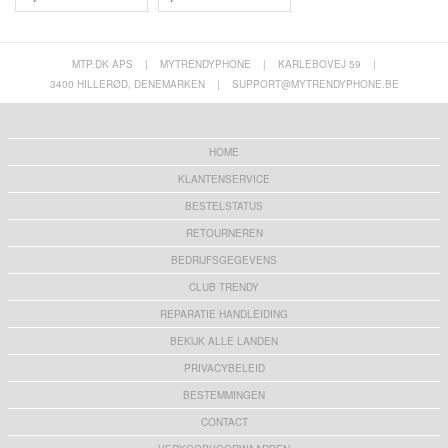
MTP.DK APS
|
MYTRENDYPHONE
|
KARLEBOVEJ 59
|
3400 HILLERØD, DENEMARKEN
|
SUPPORT@MYTRENDYPHONE.BE
HOME
KLANTENSERVICE
BESTELSTATUS
RETOURNEREN
BEDRIJFSGEGEVENS
CLUB TRENDY
REPARATIE HANDLEIDING
BEKIJK ALLE LANDEN
PRIVACYBELEID
BESTEMMINGEN
CONTACT