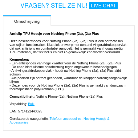
VRAGEN? STEL ZE NU!
LIVE CHAT
Omschrijving
Antislip TPU Hoesje voor Nothing Phone (2a), (2a) Plus
Deze beschermhoes voor Nothing Phone (2a), (2a) Plus is een perfecte mix
van stijl en functionaliteit. Klassiek ontwerp met een anti-vingerafdrukoppervlak,
dat ook antislip is en comfortabel aanvoelt. Het is gemaakt van hoogwaardig
TPU-materiaal, dat flexibel is en niet zo gemakkelijk kan worden vervormd.
Kenmerken:
- Een antisliphoes van hoge kwaliteit voor de Nothing Phone (2a), (2a) Plus
- De case biedt ultieme bescherming tegen ongewenste beschadigingen
- Anti-vingerafdrukoppervlak - houdt uw Nothing Phone (2a), (2a) Plus altijd
schoon
- Alle poorten zijn perfect gesneden, waardoor de knoppen volledig toegankelijk
blijven
- Deze hoes voor de Nothing Phone (2a), (2a) Plus is gemaakt van duurzaam
thermoplastisch polyurethaan (TPU)
Compatibiliteit:
Nothing Phone (2a), Nothing Phone (2a) Plus
Verpakking:
Bulk
EAN: 5714122443625
Gerelateerde categorieën:
Telefoon accessoires
,
Nothing Hoesje &
Accessories