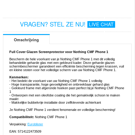
VRAGEN? STEL ZE NU!
LIVE CHAT
Omschrijving
Full Cover Glazen Screenprotector voor Nothing CMF Phone 1
Bescherm de hele voorkant van je Nothing CMF Phone 1 met dit volledig
behandelde geharde glas met een gekleurd kader. Deze geharde glazen
schermbeschermer garandeert een efficiënte bescherming tegen krassen, vuil
en kleine stoten voor het volledige scherm van uw Nothing CMF Phone 1.
Kenmerken:
- Het bedekt de voorkant van uw Nothing CMF Phone 1 volledig
- Hoge transparantie, hoge gevoeligheid en onbreekbaar gehard glas
- Gekleurd frame met afgeronde hoeken past perfect bij je Nothing CMF Phone
1
- Ontworpen met een oleofobe coating die het gemakkelijk schoon te maken
maakt
- Makkelijke bubbelvrije installatie door zelfklevende achterkant
Je Nothing CMF Phone 1 verdient fenomenale en volledige bescherming!
Compatibiliteit:
Nothing CMF Phone 1
Verpakking:
Euroblister
EAN: 5714122473509