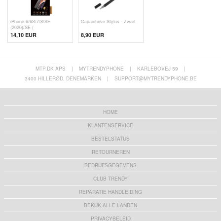
iPhone 6/6S/7/8/SE
Capacitieve Stylus - Zwart
(2020)/SE (
14,10 EUR
8,90 EUR
MTP.DK APS
|
MYTRENDYPHONE
|
KARLEBOVEJ 59
|
3400 HILLERØD, DENEMARKEN
|
SUPPORT@MYTRENDYPHONE.BE
HOME
KLANTENSERVICE
BESTELSTATUS
RETOURNEREN
BEDRIJFSGEGEVENS
CLUB TRENDY
REPARATIE HANDLEIDING
BEKIJK ALLE LANDEN
PRIVACYBELEID