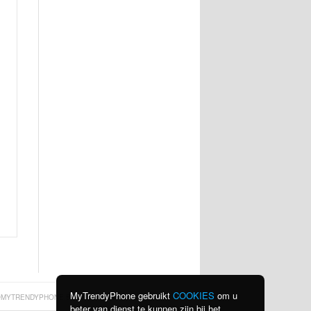
MyTrendyPhone gebruikt
COOKIES
om u
MYTRENDYPHONE.BE
beter van dienst te kunnen zijn bij het