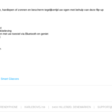
en, hardlopen of zonnen en bescherm tegelijkertijd uw ogen met behulp van deze flip-up
st
kbeleving
n met uw toestel via Bluetooth en geniet
j
n
,
Smart Glasses
TRENDYPHONE
|
KARLEBOVEJ 59
|
3400 HILLERØD, DENEMARKEN
|
SUPPORT@