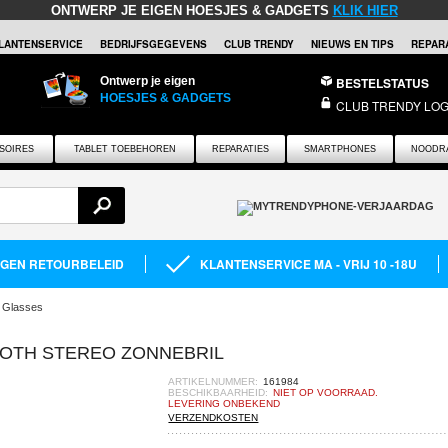
ONTWERP JE EIGEN HOESJES & GADGETS
KLIK HIER
LANTENSERVICE
BEDRIJFSGEGEVENS
CLUB TRENDY
NIEUWS EN TIPS
REPARA
Ontwerp je eigen
BESTELSTATUS
HOESJES & GADGETS
CLUB TRENDY LOG
SOIRES
TABLET TOEBEHOREN
REPARATIES
SMARTPHONES
NOODR
AGEN RETOURBELEID
KLANTENSERVICE MA - VRIJ 10 -18U
 Glasses
OTH STEREO ZONNEBRIL
ARTIKELNUMMER:
161984
BESCHIKBAARHEID:
NIET OP VOORRAAD.
LEVERING ONBEKEND
VERZENDKOSTEN