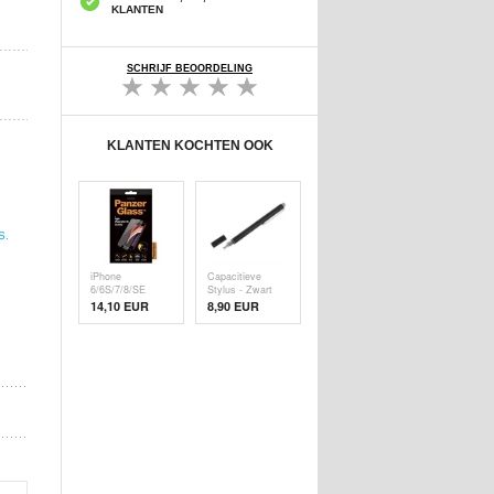
KLANTEN
SCHRIJF BEOORDELING
KLANTEN KOCHTEN OOK
S.
iPhone
Capacitieve
6/6S/7/8/SE
Stylus - Zwart
(2020)/SE (
14,10 EUR
8,90 EUR