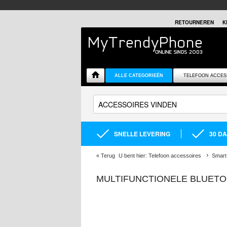
RETOURNEREN
K
ALLE CATEGORIEËN
TELEFOON ACCES
SNELLE LEVERING
30 D
«
Terug
U bent hier:
Telefoon accessoires
Smart
MULTIFUNCTIONELE BLUETO