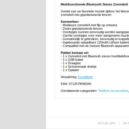
Multifunctionele Bluetooth Stereo Zonnebril
Geniet van uw favoriete muziek tijdens het fiets
zonnebril met gepolariseerde lenzen.
Kenmerken:
- Modieuze zonnebril met flip-up ontwerp
- Zwart gepolariseerde lenzen
- Oordopjes kunnen eenvoudig worden aangepa
- Zachte oordopjes voor meer aangename muzie
- Gemakkelijk te gebruiken, eenvoudig te koppele
- Ingebouwde oplaadbare 120mAh Lithium batteri
- Compatibel met de meeste Bluetooth-apparaten
Pakket bestaat uit:
- 1 x Zonnebril met Bluetooth stereo hoofdtelefoo
- 1 x USB-kabel
- 1 x Draagtas
- 1 x Schoonmaak doekje
- 1 x Oplader
Verpakking:
Euroblister
EAN: 5712579596345
Gerelateerde categorieën:
Telefoon accessoires
MTP.DK APS
|
MY