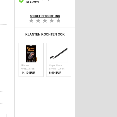
KLANTEN
SCHRIJF BEOORDELING
KLANTEN KOCHTEN OOK
iPhone
Capacitieve
6/6S/7/8/SE
Stylus - Zwart
(2020)/SE (
14,10 EUR
8,90 EUR