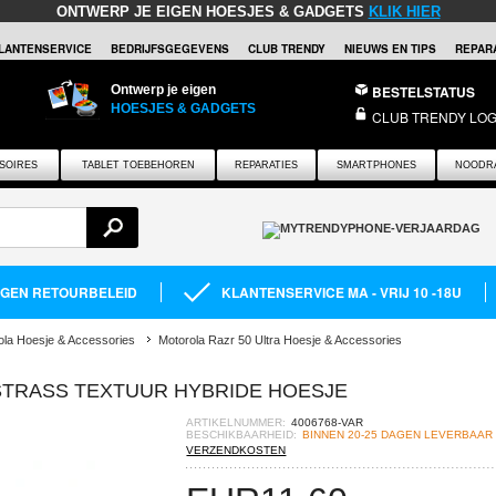
ONTWERP JE EIGEN HOESJES & GADGETS
KLIK HIER
LANTENSERVICE
BEDRIJFSGEGEVENS
CLUB TRENDY
NIEUWS EN TIPS
REPARA
Ontwerp je eigen
BESTELSTATUS
HOESJES & GADGETS
CLUB TRENDY LOG
SOIRES
TABLET TOEBEHOREN
REPARATIES
SMARTPHONES
NOODR
AGEN RETOURBELEID
KLANTENSERVICE MA - VRIJ 10 -18U
ola Hoesje & Accessories
Motorola Razr 50 Ultra Hoesje & Accessories
STRASS TEXTUUR HYBRIDE HOESJE
ARTIKELNUMMER:
4006768-VAR
BESCHIKBAARHEID:
BINNEN 20-25 DAGEN LEVERBAAR
VERZENDKOSTEN