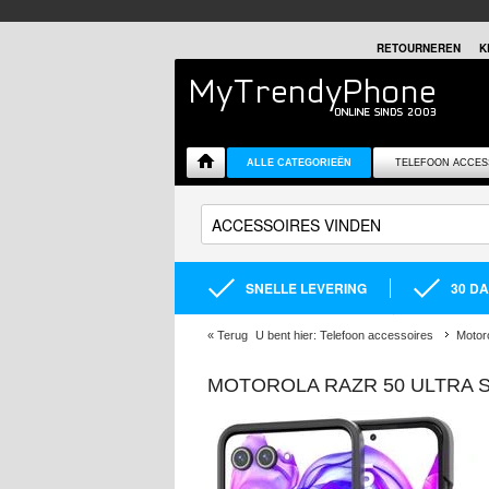
RETOURNEREN
K
ALLE CATEGORIEËN
TELEFOON ACCES
SNELLE LEVERING
30 D
«
Terug
U bent hier:
Telefoon accessoires
Motor
MOTOROLA RAZR 50 ULTRA 