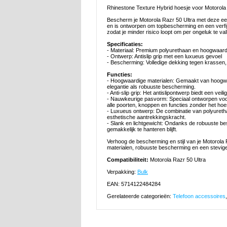
Rhinestone Texture Hybrid hoesje voor Motorola
Bescherm je Motorola Razr 50 Ultra met deze ee
en is ontworpen om topbescherming en een verfijnde
zodat je minder risico loopt om per ongeluk te vall
Specificaties:
- Materiaal: Premium polyurethaan en hoogwaard
- Ontwerp: Antislip grip met een luxueus gevoel
- Bescherming: Volledige dekking tegen krassen, 
Functies:
- Hoogwaardige materialen: Gemaakt van hoogwa
elegantie als robuuste bescherming.
- Anti-slip grip: Het antislipontwerp biedt een v
- Nauwkeurige pasvorm: Speciaal ontworpen voor
alle poorten, knoppen en functies zonder het hoes
- Luxueus ontwerp: De combinatie van polyurethaa
esthetische aantrekkingskracht.
- Slank en lichtgewicht: Ondanks de robuuste bes
gemakkelijk te hanteren blijft.
Verhoog de bescherming en stijl van je Motorola
materialen, robuuste bescherming en een stevige 
Compatibiliteit:
Motorola Razr 50 Ultra
Verpakking:
Bulk
EAN: 5714122484284
Gerelateerde categorieën:
Telefoon accessoires