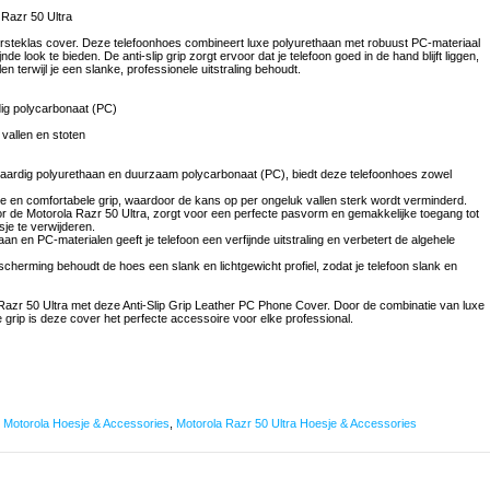
 Razr 50 Ultra
rsteklas cover. Deze telefoonhoes combineert luxe polyurethaan met robuust PC-materiaal
 look te bieden. De anti-slip grip zorgt ervoor dat je telefoon goed in de hand blijft liggen,
en terwijl je een slanke, professionele uitstraling behoudt.
ig polycarbonaat (PC)
vallen en stoten
ardig polyurethaan en duurzaam polycarbonaat (PC), biedt deze telefoonhoes zowel
eilige en comfortabele grip, waardoor de kans op per ongeluk vallen sterk wordt verminderd.
 de Motorola Razr 50 Ultra, zorgt voor een perfecte pasvorm en gemakkelijke toegang tot
je te verwijderen.
n en PC-materialen geeft je telefoon een verfijnde uitstraling en verbetert de algehele
cherming behoudt de hoes een slank en lichtgewicht profiel, zodat je telefoon slank en
 Razr 50 Ultra met deze Anti-Slip Grip Leather PC Phone Cover. Door de combinatie van luxe
grip is deze cover het perfecte accessoire voor elke professional.
,
Motorola Hoesje & Accessories
,
Motorola Razr 50 Ultra Hoesje & Accessories