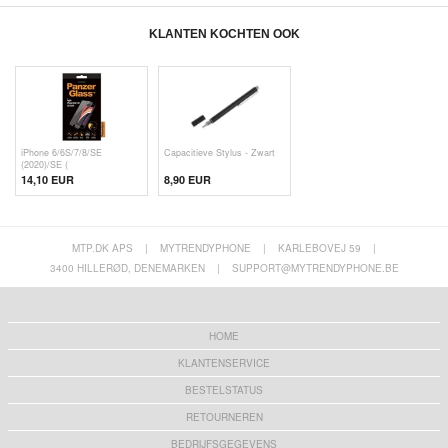
KLANTEN KOCHTEN OOK
iPhone 6/6S/7/8/SE
Capacitieve Stylus - Zwart
(2020)/SE (
14,10 EUR
8,90 EUR
MTP.DK APS
|
MYTRENDYPHONE
|
KARLEBOVEJ 59
|
3400 HILLERØD, DENEMARKEN
|
SUPPORT@MYTRENDYPHONE.BE
HOME
KLANTENSERVICE
BESTELSTATUS
RETOURNEREN
BEDRIJFSGEGEVENS