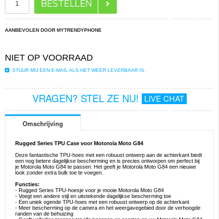
AANBEVOLEN DOOR MYTRENDYPHONE
NIET OP VOORRAAD
STUUR MIJ EEN E-MAIL ALS HET WEER LEVERBAAR IS.
VRAGEN? STEL ZE NU!
LIVE CHAT
Omschrijving
Rugged Series TPU Case voor Motorola Moto G84
Deze fantastische TPU-hoes met een robuust ontwerp aan de achterkant biedt
een nog betere dagelijkse bescherming en is precies ontworpen om perfect bij
je Motorola Moto G84 te passen. Het geeft je Motorola Moto G84 een nieuwe
look zonder extra bulk toe te voegen.
Functies:
- Rugged Series TPU-hoesje voor je mooie Motorola Moto G84
- Voegt een andere stijl en uitstekende dagelijkse bescherming toe
- Een uniek ogende TPU-hoes met een robuust ontwerp op de achterkant
- Meer bescherming op de camera en het weergavegebied door de verhoogde
randen van de behuizing