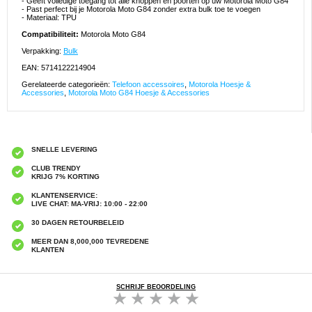
- Geeft volledige toegang tot alle knoppen en poorten op uw Motorola Moto G84
- Past perfect bij je Motorola Moto G84 zonder extra bulk toe te voegen
- Materiaal: TPU
Compatibiliteit:
Motorola Moto G84
Verpakking:
Bulk
EAN: 5714122214904
Gerelateerde categorieën:
Telefoon accessoires
,
Motorola Hoesje &
Accessories
,
Motorola Moto G84 Hoesje & Accessories
SNELLE LEVERING
CLUB TRENDY
KRIJG 7% KORTING
KLANTENSERVICE:
LIVE CHAT: MA-VRIJ: 10:00 - 22:00
30 DAGEN RETOURBELEID
MEER DAN 8,000,000 TEVREDENE
KLANTEN
SCHRIJF BEOORDELING